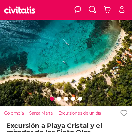
Colombia
Santa Marta
Excursiones de un día
Excursión a Playa Cristal y el
mirador de las Siete Olas