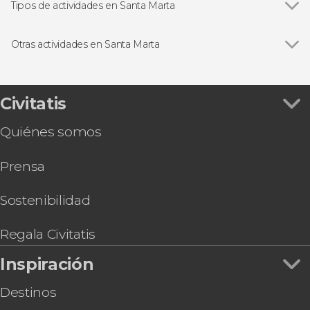
Tipos de actividades en Santa Marta
Ver todas
Visitas guiadas y free tours
Excursiones de un día
Otras actividades en Santa Marta
Paseos en barco
Ver todas
Free tour por Santa Marta
Excursiones de varios días
Senderismo por las cascadas de Minca
Senderismo / Trekking
Tour en buggy por Bonda
Civitatis
Gastronomía y enoturismo
Transporte entre Santa Marta y el Parque
Quiénes somos
Tayrona
Tour en bicicleta por Santa Marta
Prensa
Transporte entre Santa Marta y Barranquilla
Free tour de los misterios y leyendas de Santa
Marta
Sostenibilidad
Transporte entre Santa Marta y Cartagena de
Indias
Regala Civitatis
Trekking de 4 o 5 días por la Ciudad Perdida
Inspiración
Seawalker en Santa Marta
Destinos