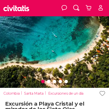
Colombia
Santa Marta
Excursiones de un día
Excursión a Playa Cristal y el
mirador de las Siete Olas