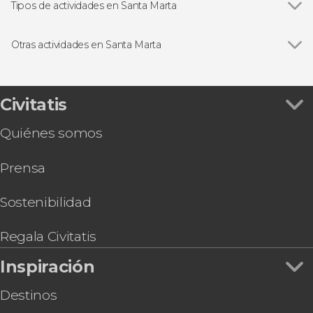
Tipos de actividades en Santa Marta
Ver todas
Visitas guiadas y free tours
Excursiones de un día
Otras actividades en Santa Marta
Paseos en barco
Ver todas
Free tour por Santa Marta
Excursiones de varios días
Senderismo por las cascadas de Minca
Senderismo / Trekking
Tour en buggy por Bonda
Civitatis
Gastronomía y enoturismo
Transporte entre Santa Marta y el Parque
Quiénes somos
Tayrona
Tour en bicicleta por Santa Marta
Prensa
Transporte entre Santa Marta y Barranquilla
Free tour de los misterios y leyendas de Santa
Marta
Sostenibilidad
Transporte entre Santa Marta y Cartagena de
Indias
Regala Civitatis
Trekking de 4 o 5 días por la Ciudad Perdida
Inspiración
Seawalker en Santa Marta
Destinos