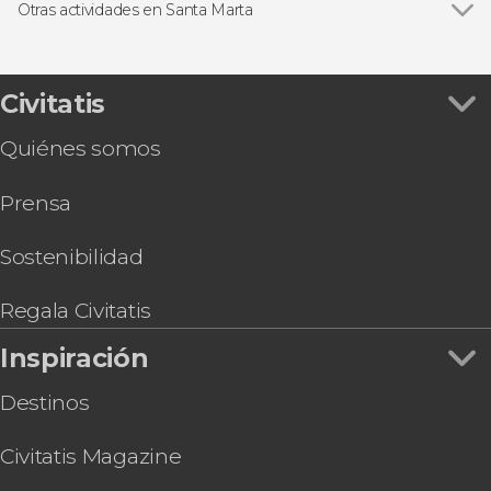
Excursiones de un día
Otras actividades en Santa Marta
Paseos en barco
Ver todas
Free tour por Santa Marta
Excursiones de varios días
Senderismo por las cascadas de Minca
Senderismo / Trekking
Tour en buggy por Bonda
Civitatis
Gastronomía y enoturismo
Transporte entre Santa Marta y el Parque
Quiénes somos
Tayrona
Tour en bicicleta por Santa Marta
Prensa
Transporte entre Santa Marta y Barranquilla
Free tour de los misterios y leyendas de Santa
Marta
Sostenibilidad
Transporte entre Santa Marta y Cartagena de
Indias
Regala Civitatis
Trekking de 4 o 5 días por la Ciudad Perdida
Inspiración
Seawalker en Santa Marta
Destinos
Civitatis Magazine