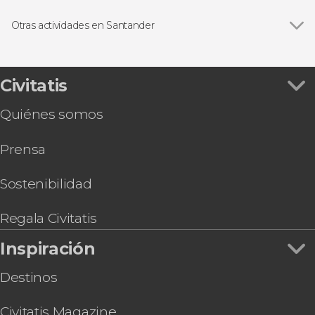
Ver todas
Visitas guiadas y free tours
Free Tour
Otras actividades en Santander
Excursiones de un día
Ver todas
Paseo en barco por la bahía de Santander
Descenso del Pas en canoa
Autobús turístico de Santander + Tren turístico
Civitatis
de la Magdalena
Quiénes somos
Tour en kayak por la bahía de Santander
Visita guiada por la catedral de Santander
Prensa
Senderismo por la Costa Quebrada
Tour privado por el Palacio y la Península de la
Magdalena
Sostenibilidad
Regala Civitatis
Inspiración
Destinos
Civitatis Magazine