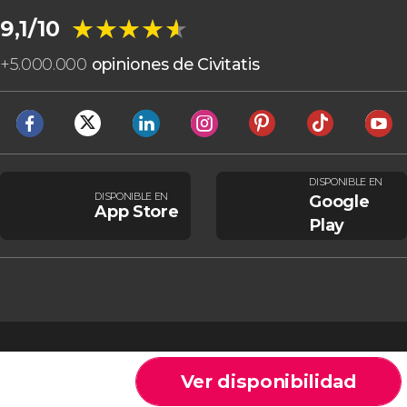
★★★★★
★★★★★
9,1/10
+
5.000.000
opiniones de Civitatis
DISPONIBLE EN
DISPONIBLE EN
Google
App Store
Play
Ver disponibilidad
Cookies
Condiciones generales
Aviso legal
Política de privacidad