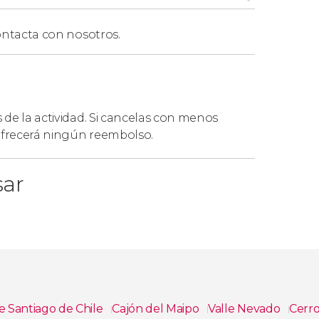
alidad, tendréis incluida la ropa de nieve:
ntacta con nosotros.
as.
s de la actividad. Si cancelas con menos
es puntos de encuentro de Santiago de Chile:
 ofrecerá ningún reembolso.
Royal, Sector Plaza de Armas.
sar
ral 5601, Las Condes.
e Santiago de Chile
Cajón del Maipo
Valle Nevado
Cerro