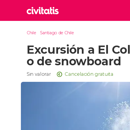
Rom
Chile
Santiago de Chile
Italia
Excursión a El Co
Lond
Reino 
o de snowboard
Edim
Reino 
Sin valorar
Cancelación gratuita
Marr
Marrue
Esta
Turquía