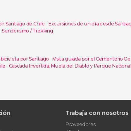
en Santiago de Chile
Excursiones de un día desde Santia
Senderismo / Trekking
bicicleta por Santiago
Visita guiada por el Cementerio G
ile
Cascada Invertida, Muela del Diablo y Parque Nacional
unicular del Cerro San Cristóbal + Cata de vinos y música e
óbal
Tour por las iglesias de Santiago
seo Histórico Nacional
ción
Trabaja con nosotros
Proveedores