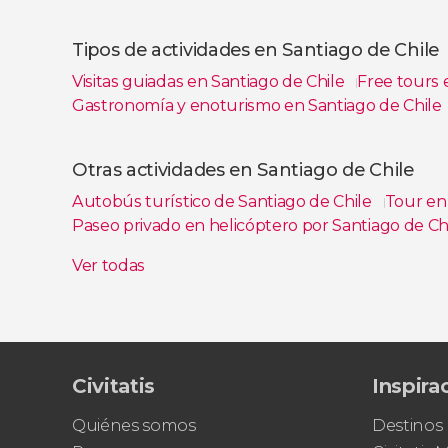
Ver todas
Tipos de actividades en Santiago de Chile
Visitas guiadas en Santiago de Chile
Free tours 
Gastronomía y enoturismo en Santiago de Chile
Ver todas
Otras actividades en Santiago de Chile
Autobús turístico de Santiago de Chile
Tour en 
Paseo privado en helicóptero por Santiago de Ch
Excursión a la estación de esquí Valle Nevado
F
Ver todas
Tour en patinete eléctrico por el Cerro San Crist
Tour por el Museo de Arte Precolombino y el Mu
Civitatis
Inspira
Quiénes somos
Destinos