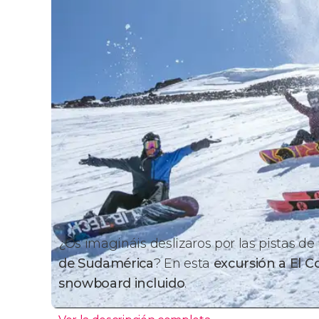
¿Os imagináis deslizaros por las pistas de
de Sudamérica
? En esta
excursión a El C
snowboard incluido
.