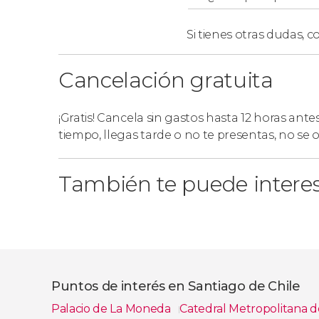
alquiler en el que pararemos.
Excursión con alquiler de ropa
: en esta mod
Si tienes otras dudas,
co
guantes, botas, pantalones, chaqueta y gaf
Cancelación gratuita
Puntos de encuentro
¡Gratis! Cancela sin gastos hasta 12 horas ante
Este tour incluye la recogida en los siguient
tiempo, llegas tarde o no te presentas, no se
Plaza de Armas
: Monjitas 821, junto a Casa 
Diego de Velásquez 2131, Providencia
.
También te puede intere
Avenida Vitacura 2653, Las Condes
.
Mall Parque Arauco
: Av. Pdte. Kennedy Late
Puntos de interés en Santiago de Chile
Palacio de La Moneda
Catedral Metropolitana d