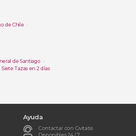
go de Chile
eneral de Santiago
 Siete Tazas en 2 días
n vivo
Ayuda
Contactar con Civitatis
Disponibles 24 / 7