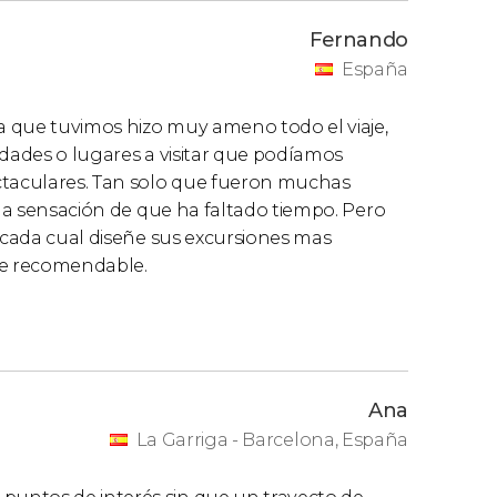
Fernando
España
a que tuvimos hizo muy ameno todo el viaje,
idades o lugares a visitar que podíamos
ctaculares. Tan solo que fueron muchas
 la sensación de que ha faltado tiempo. Pero
, cada cual diseñe sus excursiones mas
te recomendable.
Ana
La Garriga - Barcelona, España