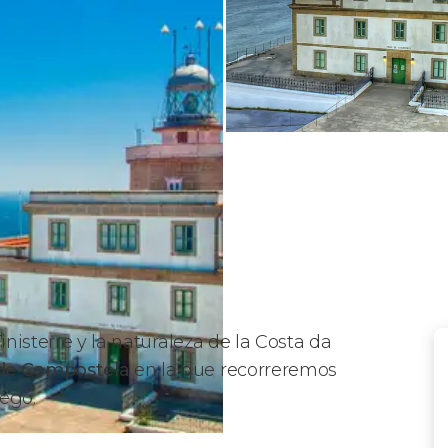
inisterre y la naturaleza de la Costa da
 de Compostela
en la que recorreremos
lego.