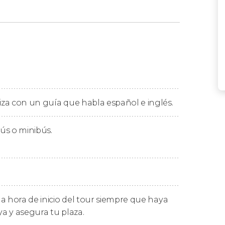
liza con un guía que habla español e inglés.
o de encuentro de
Santiago de Compostela
.
 a
Pontemaceira
, lugar de paso para los
ús o minibús.
 que conoceremos las historias de los locales.
idad costera de
Muxía
. Junto al
santuario de la
as sobre el Camino de Santiago, además de
laremos! Además, durante la visita al santuario
s d'Abalar y Dos Cadrís
.
a hora de inicio del tour siempre que haya
ya y asegura tu plaza.
 da Morte
hasta el
faro del cabo Finisterre
. En