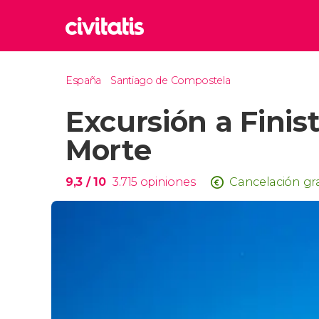
Rom
España
Santiago de Compostela
Italia
Excursión a Finis
Lond
Reino 
Morte
Edim
Reino 
9,3
/ 10
3.715
opiniones
Cancelación gr
Marr
Marrue
Prag
Repúbl