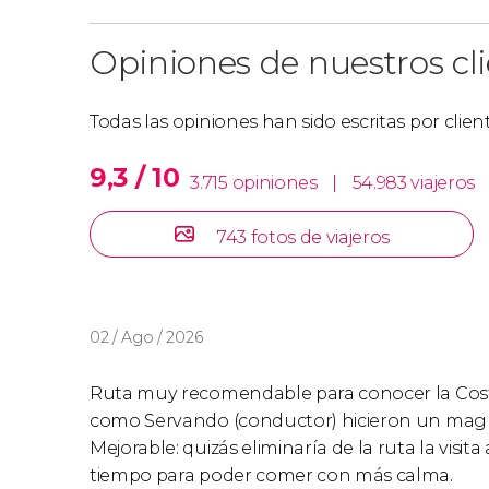
Finisterre y la Costa da Morte en grupo reduc
Opiniones de nuestros cl
Todas las opiniones han sido escritas por clie
9,3 / 10
3.715 opiniones
|
54.983 viajeros
743 fotos de viajeros
02 / Ago / 2026
Ruta muy recomendable para conocer la Costa 
como Servando (conductor) hicieron un magn
Mejorable: quizás eliminaría de la ruta la visi
tiempo para poder comer con más calma.