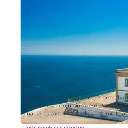
Dejaos cautivar por los paisajes del cabo F
Morte en esta
excursión desde Santiago
una de las zonas más bellas del litoral gal