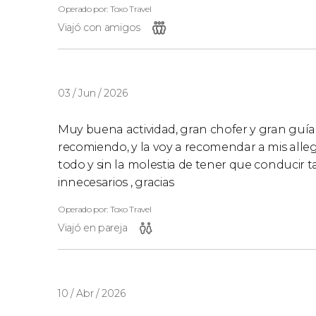
Operado por: Toxo Travel
Viajó con amigos
03 / Jun / 2026
Muy buena actividad, gran chofer y gran guía 
recomiendo, y la voy a recomendar a mis alleg
todo y sin la molestia de tener que conducir t
innecesarios , gracias
Operado por: Toxo Travel
Viajó en pareja
10 / Abr / 2026