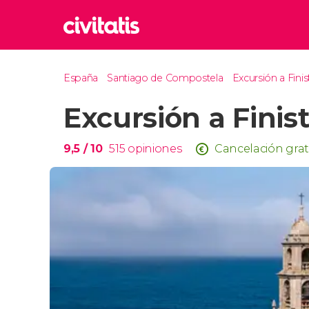
Rom
España
Santiago de Compostela
Excursión a Fini
Italia
Excursión a Finis
Lond
Reino 
Edim
9,5
/ 10
515
opiniones
Cancelación grat
Reino 
Marr
Marrue
Esta
Turquía