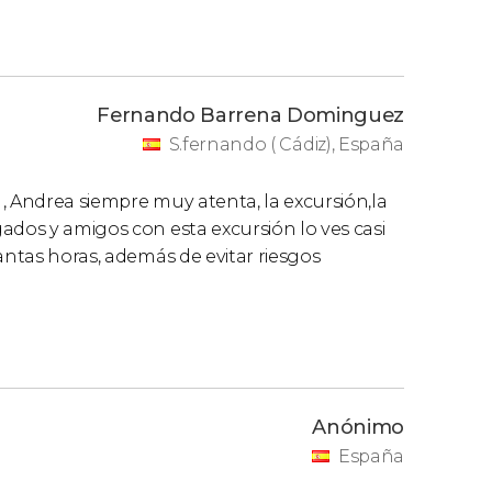
Fernando Barrena Dominguez
S.fernando ( Cádiz), España
, Andrea siempre muy atenta, la excursión,la
ados y amigos con esta excursión lo ves casi
antas horas, además de evitar riesgos
Anónimo
España