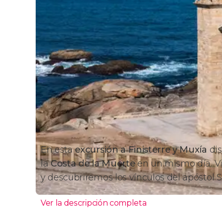
En esta
excursión a Finisterre y Muxía
dis
la
Costa de la Muerte
en un mismo día. V
y descubriremos los vínculos del apóstol S
Ver la descripción completa
Itinerario