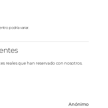
al punto de encuentro en Santiago de
a al Cabo Vilán (10 horas)
ntro podría variar.
 de la excursión por la mañana y, además,
el pueblo de Finisterre, surcaremos las aguas
ientes
a degustación de productos típicos, como
ntes reales que han reservado con nosotros.
ta a Muxía, nos desplazaremos hasta este
cubrir los secretos de uno de los tramos más
Anónimo