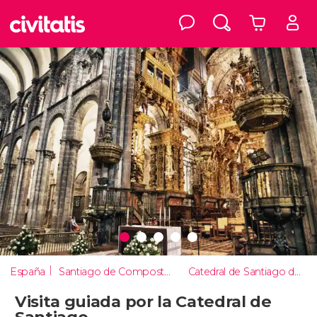
España
Santiago de Compostela
Catedral de Santiago de Compostela
Visita guiada por la Catedral de
Santiago