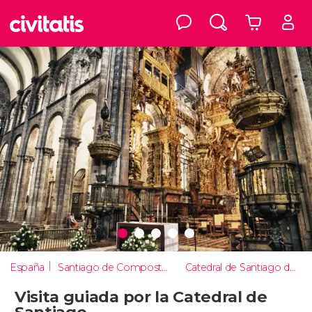
España
Santiago de Compostela
Catedral de Santiago de Compostela
Visita guiada por la Catedral de
Santiago