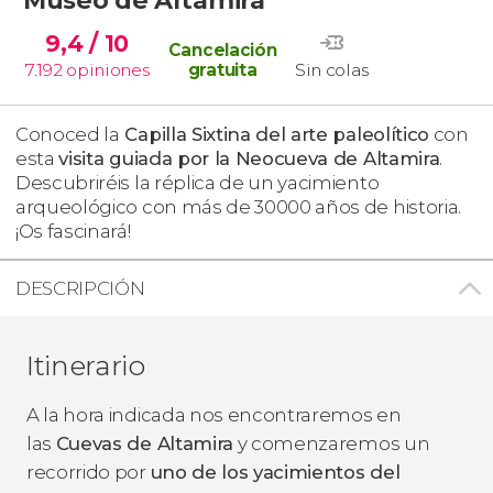
9,4
/ 10
Cancelación
7.192
opiniones
gratuita
Sin colas
Conoced la
Capilla Sixtina del arte paleolítico
con
esta
visita guiada por la Neocueva de Altamira
.
Descubriréis la réplica de un yacimiento
arqueológico con más de 30000 años de historia.
¡Os fascinará!
DESCRIPCIÓN
Itinerario
A la hora indicada nos encontraremos en
las
Cuevas de Altamira
y comenzaremos un
recorrido por
uno de los yacimientos del