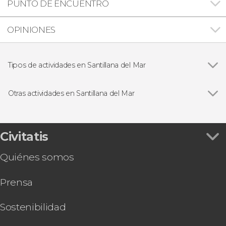
PUNTO DE ENCUENTRO
OPINIONES
Tipos de actividades en Santillana del Mar
Visitas guiadas y free tours
Otras actividades en Santillana del Mar
Ver todas
Free tour por Santillana del Mar
Visita guiada por el Palacio de Velarde
Civitatis
Quiénes somos
Prensa
Sostenibilidad