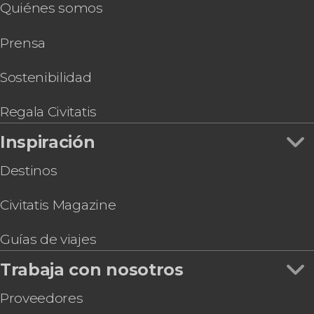
Quiénes somos
Trekking hasta la cascada El Habitáculo
Tour en bicicleta por la Ciudad Colonial de Santo
Prensa
Domingo
Pub Crawl ¡Tour de fiesta por Santo Domingo!
Excursión de 2 días a Bahía de las Águilas
Sostenibilidad
Experiencia 4D de la Batalla de Santo Domingo
Tour de compras, Museo Ámbar y Fábrica de
Regala Civitatis
Tabaco
Inspiración
Entrada al Museo Memorial de la Resistencia
Dominicana
Destinos
Civitatis Magazine
Guías de viajes
Trabaja con nosotros
Proveedores