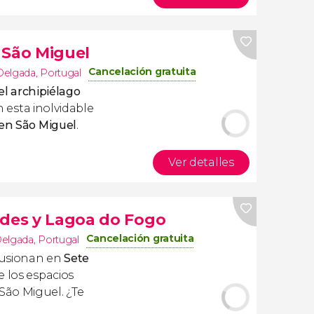
 São Miguel
Cancelación gratuita
Delgada
,
Portugal
el archipiélago
 esta inolvidable
 en São Miguel
.
Ver detalles
ades y Lagoa do Fogo
Cancelación gratuita
Delgada
,
Portugal
fusionan en
Sete
de los espacios
São Miguel. ¿Te