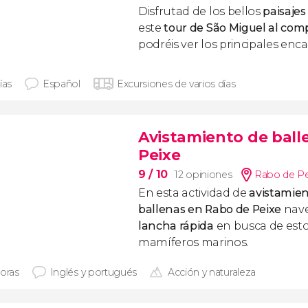
Disfrutad de los bellos
paisajes
este
tour de São Miguel al com
podréis ver los principales enca
ías
Español
Excursiones de varios días
Avistamiento de ball
Peixe
9
/ 10
12 opiniones
Rabo de Pe
En esta actividad de
avistamien
ballenas en Rabo de Peixe
nav
lancha rápida
en busca de esto
mamíferos marinos.
horas
Inglés y portugués
Acción y naturaleza