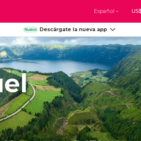
Español
Top destinos
Descárgate la nueva app
Nuevo
a
París
Nueva Yo
Francia
Estados Uni
res
Florencia
Budapes
Unido
Italia
Hungría
burgo
Madrid
Barcelon
el
Unido
España
España
akech
Ámsterdam
Milán
cos
Países Bajos
Italia
mbul
Praga
Oporto
República Checa
Portugal
Ver todos los destinos