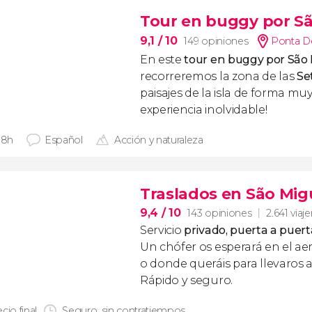
Tour en buggy por S
9,1
/ 10
149 opiniones
Ponta D
En este
tour en buggy por São
recorreremos la zona de las
Se
paisajes de la isla de forma muy
experiencia inolvidable!
 8h
Español
Acción y naturaleza
Traslados en São Mig
9,4
/ 10
143 opiniones
2.641 viaj
Servicio
privado, puerta a puert
Un chófer os esperará en el ae
o donde queráis para llevaros a
Rápido y seguro.
cio final
Seguro, sin contratiempos