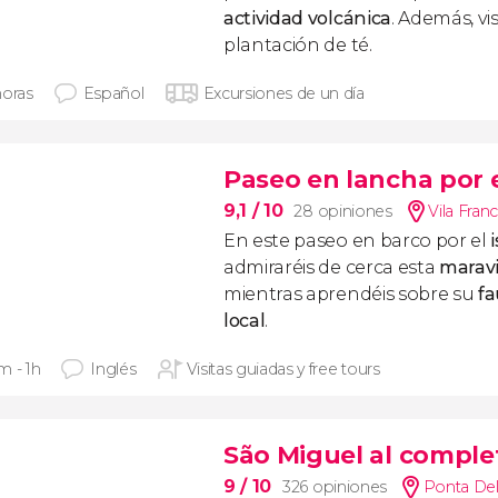
actividad volcánica
. Además, v
plantación de té.
horas
Español
Excursiones de un día
Paseo en lancha por e
9,1
/ 10
28 opiniones
Vila Fra
En este paseo en barco por el
admiraréis de cerca esta
maravi
mientras aprendéis sobre su
f
local
.
m - 1h
Inglés
Visitas guiadas y free tours
São Miguel al comple
9
/ 10
326 opiniones
Ponta De