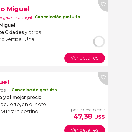
ão Miguel
Cancelación gratuita
elgada
,
Portugal
 Miguel
te Cidades
y otros
 divertida. ¡Una
Ver detalles
uel
Cancelación gratuita
eros
a y al mejor precio
.
ropuerto, en el hotel
por coche desde
 vuestro destino.
47,38
US$
Ver detalles