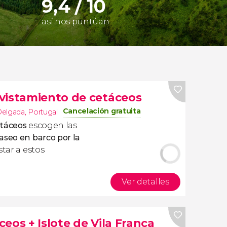
9,4 / 10
así nos puntúan
vistamiento de cetáceos
Cancelación gratuita
Delgada
,
Portugal
etáceos
escogen las
aseo en barco por la
star a estos
Ver detalles
eos + Islote de Vila Franca