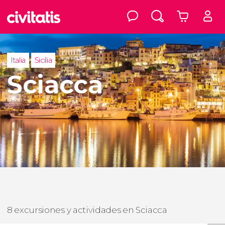
Italia
Sicilia
Sciacca
8 excursiones y actividades en Sciacca