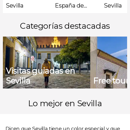
Sevilla
España de
Sevilla
Sevilla
Categorías destacadas
Visitas guiadas en
Sevilla
Free tour
Lo mejor en Sevilla
Dicen que
Sevilla
tiene un color especial y que