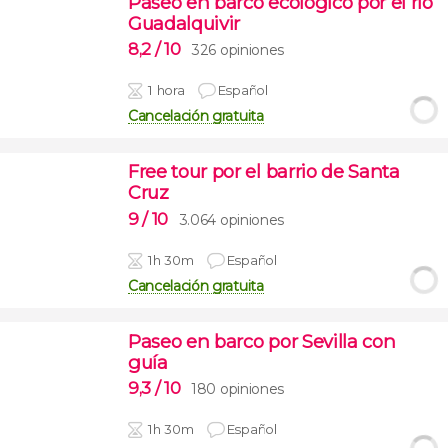
Paseo en barco ecológico por el río
Guadalquivir
8,2
/ 10
326 opiniones
1 hora
Español
Cancelación gratuita
Free tour por el barrio de Santa
Cruz
9
/ 10
3.064 opiniones
1h 30m
Español
Cancelación gratuita
Paseo en barco por Sevilla con
guía
9,3
/ 10
180 opiniones
1h 30m
Español