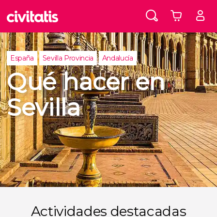
España
Sevilla Provincia
Andalucía
Qué hacer en
Sevilla
Actividades destacadas