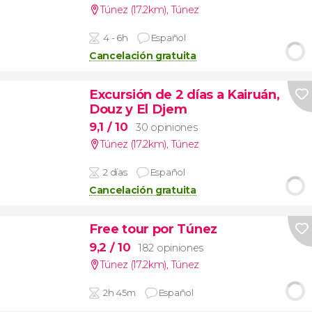
Túnez (17.2km)
,
Túnez
4 - 6h
Español
Cancelación gratuita
Excursión de 2 días a Kairuán,
Douz y El Djem
9,1
/ 10
30 opiniones
Túnez (17.2km)
,
Túnez
2 días
Español
Cancelación gratuita
Free tour por Túnez
9,2
/ 10
182 opiniones
Túnez (17.2km)
,
Túnez
2h 45m
Español