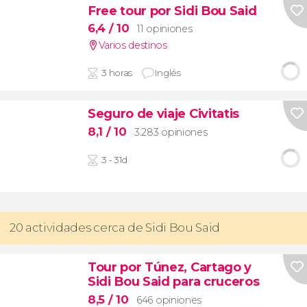
Free tour por Sidi Bou Said
6,4
/ 10
11 opiniones
Varios destinos
3 horas
Inglés
Seguro de viaje Civitatis
8,1
/ 10
3.283 opiniones
3 - 31d
20 actividades cerca de Sidi Bou Said
Tour por Túnez, Cartago y
Sidi Bou Said para cruceros
8,5
/ 10
646 opiniones