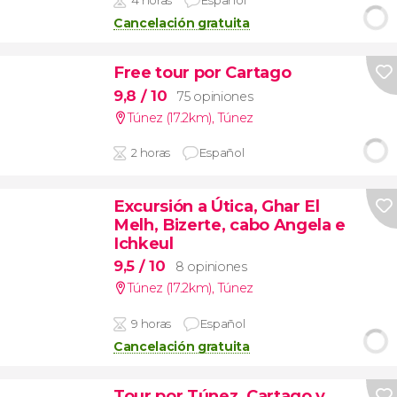
Cancelación gratuita
Free tour por Cartago
9,8
/ 10
75 opiniones
Túnez (17.2km)
,
Túnez
2 horas
Español
Excursión a Útica, Ghar El
Melh, Bizerte, cabo Angela e
Ichkeul
9,5
/ 10
8 opiniones
Túnez (17.2km)
,
Túnez
9 horas
Español
Cancelación gratuita
Tour por Túnez, Cartago y