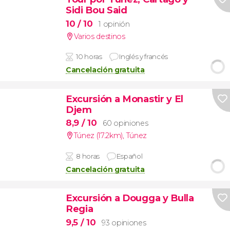
Sidi Bou Said
10
/ 10
1 opinión
Varios destinos
10 horas
Inglés y francés
Cancelación gratuita
Excursión a Monastir y El
Djem
8,9
/ 10
60 opiniones
Túnez (17.2km)
,
Túnez
8 horas
Español
Cancelación gratuita
Excursión a Dougga y Bulla
Regia
9,5
/ 10
93 opiniones