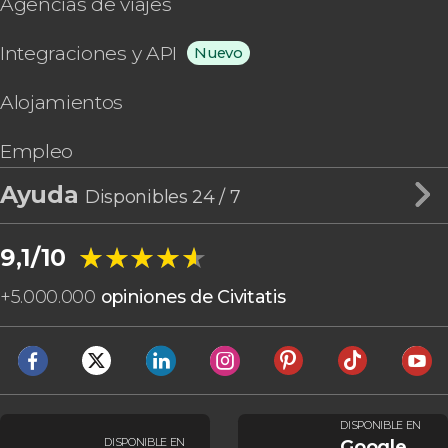
Agencias de viajes
Integraciones y API
Nuevo
Alojamientos
Empleo
Ayuda
Disponibles 24 / 7
★★★★★
★★★★★
9,1/10
+
5.000.000
opiniones de Civitatis
DISPONIBLE EN
DISPONIBLE EN
Google