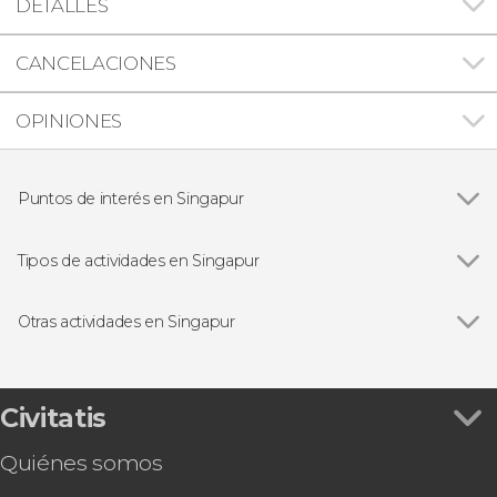
DETALLES
CANCELACIONES
OPINIONES
Puntos de interés en Singapur
Marina Bay Sands
Tipos de actividades en Singapur
Ver todas
Visitas guiadas y free tours en Singapur
Autobús turístico
Otras actividades en Singapur
Tarjetas turísticas de Singapur
Ver todas
Entradas a los Jardines de la Bahía
Entrada al mirador de Marina Bay Sands
Free tour por Singapur
Civitatis
Tour por Singapur en bicicleta
Quiénes somos
Free tour por Chinatown
Entrada al Canopy Park del aeropuerto de