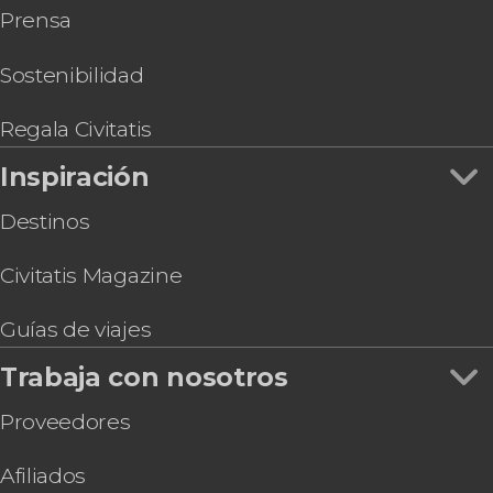
Prensa
Singapur
Entrada para el espectáculo Wings of Time
Fireworks Symphony
Sostenibilidad
Entradas para Universal Studios Singapore
Free tour por el barrio musulmán de Singapur
Regala Civitatis
Entrada al Museo de Arte y Ciencia de Singapur
Inspiración
Destinos
Civitatis Magazine
Guías de viajes
Trabaja con nosotros
Proveedores
Afiliados