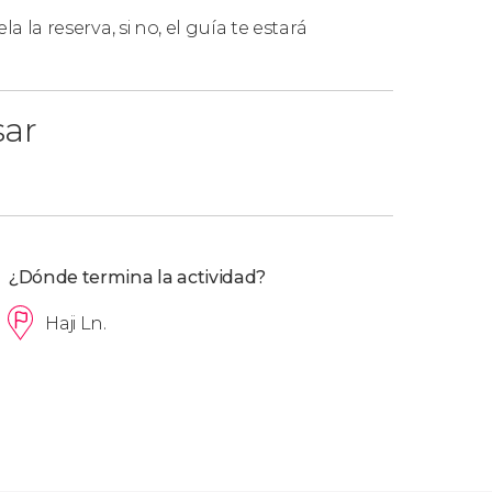
la la reserva, si no, el guía te estará
 para más de 6 personas, aunque se hagan en
sar
¿Dónde termina la actividad?
Haji Ln.