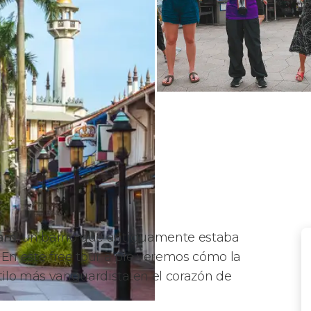
lam
, un barrio que antiguamente estaba
 En este free tour a pie veremos cómo la
stilo más vanguardista en el corazón de