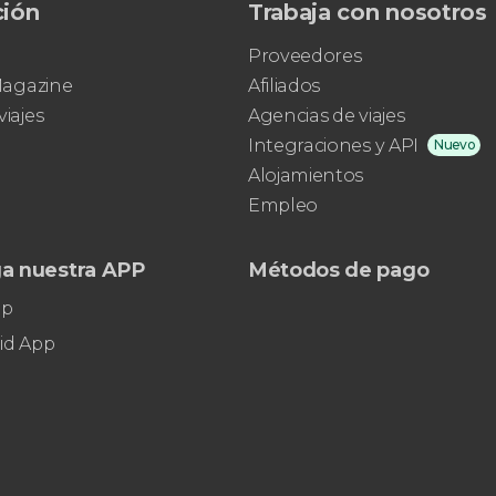
ción
Trabaja con nosotros
Proveedores
 Magazine
Afiliados
viajes
Agencias de viajes
Integraciones y API
Nuevo
Alojamientos
Empleo
a nuestra APP
Métodos de pago
pp
id App