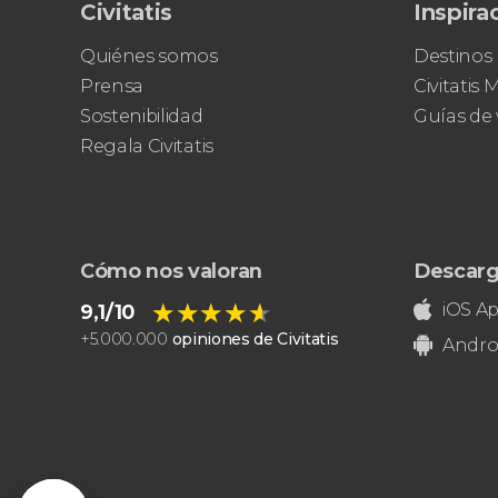
Civitatis
Inspira
Quiénes somos
Destinos
Prensa
Civitatis
Sostenibilidad
Guías de 
Regala Civitatis
Cómo nos valoran
Descarg
★★★★★
★★★★★
iOS A
9,1/10
+
5.000.000
opiniones de Civitatis
Andro