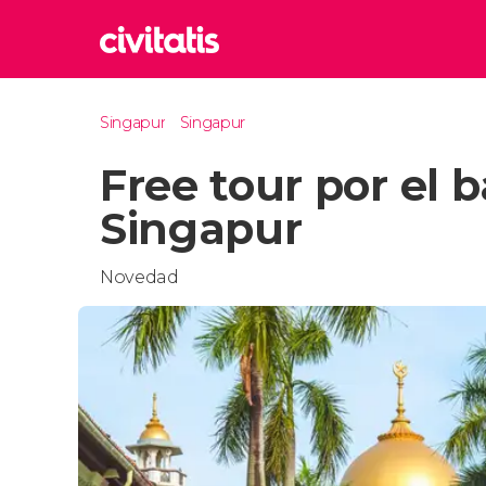
Rom
Singapur
Singapur
Italia
Free tour por el
Lond
Reino 
Singapur
Edim
Reino 
Novedad
Marr
Marrue
Esta
Turquía