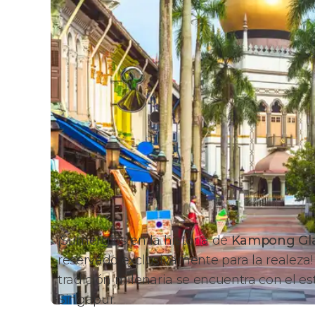
¡Sumergíos en la historia de
Kampong G
reservado exclusivamente para la realeza!
tradición milenaria se encuentra con el e
Singapur.