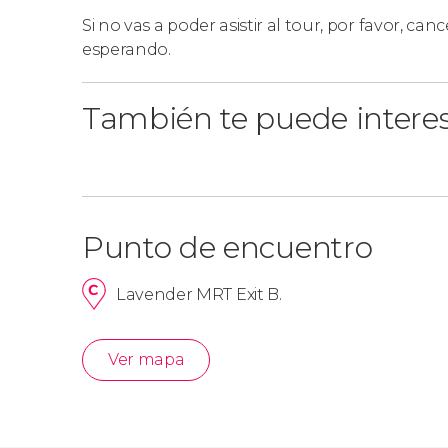
Si no vas a poder asistir al tour, por favor, cance
En nuestro free tour no se admiten reservas
esperando.
distintas reservas.
También te puede intere
Punto de encuentro
Lavender MRT Exit B.
Ver mapa