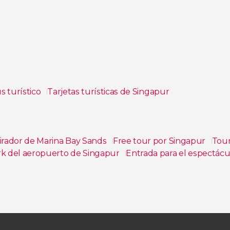
 turístico
Tarjetas turísticas de Singapur
irador de Marina Bay Sands
Free tour por Singapur
Tour
rk del aeropuerto de Singapur
Entrada para el espectác
ada al Museo de Arte y Ciencia de Singapur
Entrada al 