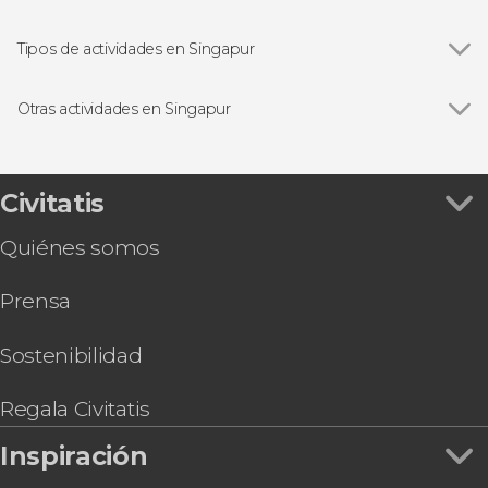
Marina Bay Sands
Tipos de actividades en Singapur
Ver todas
Visitas guiadas y free tours en Singapur
Autobús turístico
Otras actividades en Singapur
Tarjetas turísticas de Singapur
Ver todas
Entradas a los Jardines de la Bahía
Entrada al mirador de Marina Bay Sands
Free tour por Singapur
Civitatis
Tour por Singapur en bicicleta
Quiénes somos
Free tour por Chinatown
Entrada al Canopy Park del aeropuerto de
Prensa
Singapur
Entrada para el espectáculo Wings of Time
Fireworks Symphony
Sostenibilidad
Entradas para Universal Studios Singapore
Free tour por el barrio musulmán de Singapur
Regala Civitatis
Entrada al Museo de Arte y Ciencia de Singapur
Inspiración