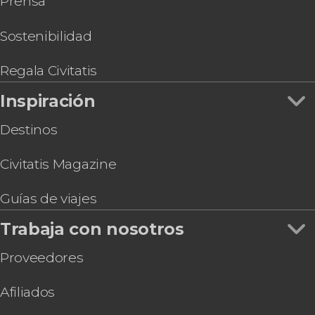
Prensa
jardines
Tour en 4x4 por Sintra y su Parque Natural
Entrada al Palacio Nacional de Queluz y sus
Sostenibilidad
jardines
Entrada al Centro Interpretativo Mitos y
Regala Civitatis
Leyendas de Sintra
Inspiración
Destinos
Civitatis Magazine
Guías de viajes
Trabaja con nosotros
Proveedores
Afiliados