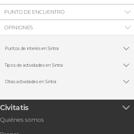
PUNTO DE ENCUENTRO
OPINIONES
Puntos de interés en Sintra
Ver todas
Palacio de la Pena
Quinta da Regaleira
Tipos de actividades en Sintra
Visitas guiadas y free tours
Otras actividades en Sintra
Ver todas
Free tour por Sintra
Entrada a los jardines del Palacio da Pena
Entrada al Palacio de Monserrate
Civitatis
Entrada al Palacio Biester
Quiénes somos
Autobús turístico de Sintra
Entrada al Palacio Nacional de Sintra y sus