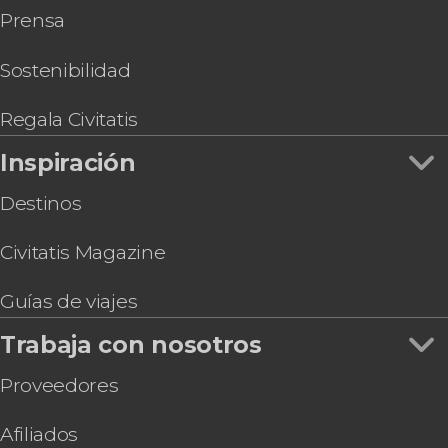
Prensa
jardines
Tour en 4x4 por Sintra y su Parque Natural
Entrada al Palacio Nacional de Queluz y sus
Sostenibilidad
jardines
Entrada al Centro Interpretativo Mitos y
Regala Civitatis
Leyendas de Sintra
Inspiración
Destinos
Civitatis Magazine
Guías de viajes
Trabaja con nosotros
Proveedores
Afiliados