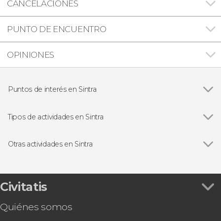
CANCELACIONES
PUNTO DE ENCUENTRO
OPINIONES
Puntos de interés en Sintra
Ver todas
Palacio de la Pena
Quinta da Regaleira
Tipos de actividades en Sintra
Visitas guiadas y free tours
Otras actividades en Sintra
Ver todas
Free tour por Sintra
Entrada al Castelo dos Mouros
Entrada al Palacio de Monserrate
Civitatis
Entrada al Palacio Biester
Quiénes somos
Autobús turístico de Sintra
Entrada al Palacio Nacional de Sintra y sus