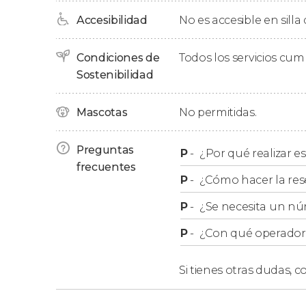
deseen podrán degustar los
travesseiros, el d
Accesibilidad
No es accesible en silla
este exquisito manjar, daremos un paseo has
Regaleira
. ¿Sabíais que protagoniza numeroso
Condiciones de
Todos los servicios cu
Sostenibilidad
Durante la
visita guiada por la Quinta da Rega
mandado construir por el empresario
António
escogido al azar. El
arquitecto Luigi
pudo plasm
Mascotas
No permitidas.
Monteiro, como por ejemplo el
pozo iniciático
.
Preguntas
P
-
¿Por qué realizar es
Finalmente, después de entre tres horas y tre
frecuentes
tour en la entrada de la Quinta da Regaleira.
P
-
¿Cómo hacer la res
P
-
¿Se necesita un nú
P
-
¿Con qué operador r
Si tienes otras dudas,
co