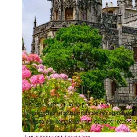
En esta
visita guiada por Sintra
recorrerem
localidades más bonitas de la región de 
Quinta da Regaleira
para conocer todos su