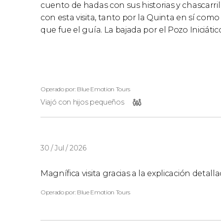
cuento de hadas con sus historias y chascarri
con esta visita, tanto por la Quinta en sí com
que fue el guía. La bajada por el Pozo Iniciátic
Operado por: Blue Emotion Tours
Viajó con hijos pequeños
30 / Jul / 2026
Magnífica visita gracias a la explicación detall
Operado por: Blue Emotion Tours