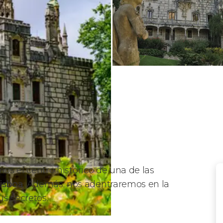
os el centro histórico de
una de las
Lisboa
. Además, nos adentraremos en la
s secretos.