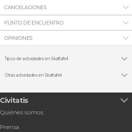
CANCELACIONES
PUNTO DE ENCUENTRO
OPINIONES
Tipos de actividades en Skaftafell
Senderismo / Trekking
Otras actividades en Skaftafell
Paseo en helicóptero por Skaftafell o Lakagígar
Civitatis
Quiénes somos
Prensa