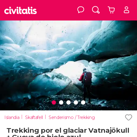
Islandia
Skaftafell
Senderismo / Trekking
Trekking por el glaciar Vatnajökull
+ Cueva de hielo azul