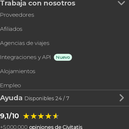
Trabaja con nosotros
Proveedores
Afiliados
Agencias de viajes
Integraciones y API
Nuevo
Alojamientos
Empleo
Ayuda
Disponibles 24 / 7
★★★★★
★★★★★
9,1/10
+
5.000.000
opiniones de Civitatis