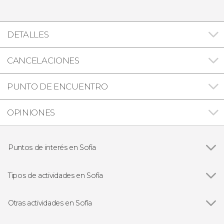
DETALLES
CANCELACIONES
PUNTO DE ENCUENTRO
OPINIONES
Puntos de interés en Sofía
Monasterio de Rila
Tipos de actividades en Sofía
Ver todas
Visitas guiadas y free tours en Sofía
Excursiones de un día en Sofía
Otras actividades en Sofía
Ver todas
Senderismo por los Siete Lagos de Rila