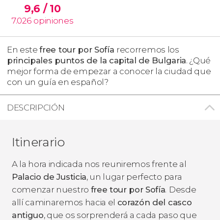
9,6
/ 10
7.026
opiniones
En este
free tour por Sofía
recorremos los
principales puntos de la capital de Bulgaria
. ¿Qué
mejor forma de empezar a conocer la ciudad que
con un guía en español?
DESCRIPCIÓN
Itinerario
A la hora indicada nos reuniremos frente al
Palacio de Justicia
, un lugar perfecto para
comenzar nuestro
free tour por Sofía
.
Desde
allí caminaremos hacia el
corazón del casco
antiguo
, que os sorprenderá a cada paso que