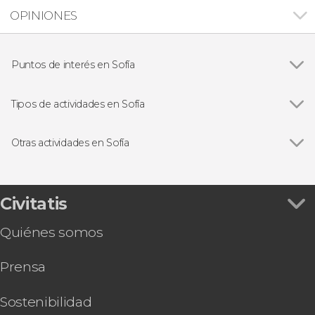
OPINIONES
Puntos de interés en Sofía
Monasterio de Rila
Tipos de actividades en Sofía
Ver todas
Visitas guiadas y free tours en Sofía
Excursiones de un día en Sofía
Otras actividades en Sofía
Ver todas
Free tour por Sofía
Senderismo por los Siete Lagos de Rila
Pub Crawl ¡Tour de fiesta por Sofía!
Civitatis
Quiénes somos
Prensa
Sostenibilidad