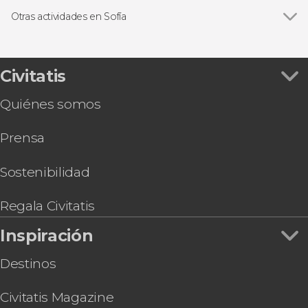
Excursiones de un día en Sofía
Otras actividades en Sofía
Ver todas
Free tour por Sofía
Senderismo por los Siete Lagos de Rila
Pub Crawl ¡Tour de fiesta por Sofía!
Civitatis
Quiénes somos
Prensa
Sostenibilidad
Regala Civitatis
Inspiración
Destinos
Civitatis Magazine