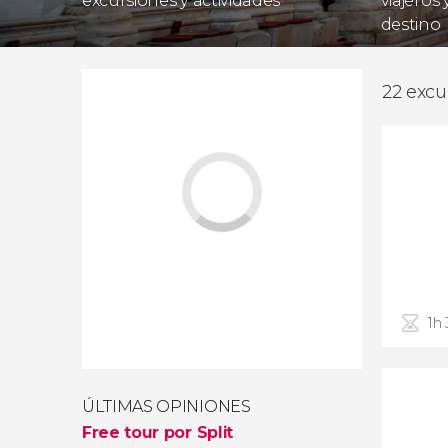
excursiones y actividades
viajeros
destino
22 excu
1h
ÚLTIMAS OPINIONES
Free tour por Split