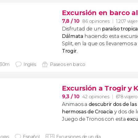
Excursión en barco al
7,8
/ 10
86 opiniones
1.207 viaje
Disfrutad de un
paraíso tropic
Dálmata
haciendo esta excurs
Split, en la que os llevaremos a 
Trogir
.
 30m
Inglés
Paseos en barco
Excursión a Trogir y K
9,3
/ 10
42 opiniones
678 viajero
Animaos a
descubrir dos de las
hermosas de Croacia
y dos de l
Juego de Tronos con esta
excu
horas
Español
Excursiones de un día