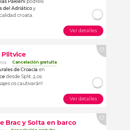
slas Pakleni
podréis
s del Adriático
y
calidad croata.
Ver detalles
Plitvice
Cancelación gratuita
eros
urales de Croacia
en
ice
desde Split. ¡Los
sajes os cautivarán!
Ver detalles
de Brac y Solta en barco