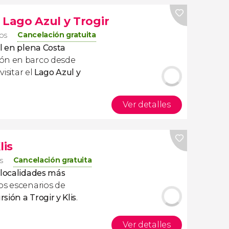
 Lago Azul y Trogir
Cancelación gratuita
ros
al en plena Costa
ión en barco desde
visitar el
Lago Azul y
Ver detalles
lis
Cancelación gratuita
s
 localidades más
os escenarios de
rsión a Trogir y Klis
.
Ver detalles