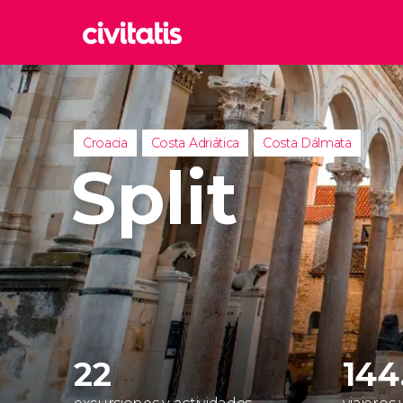
Rom
Italia
Lond
Croacia
Costa Adriática
Costa Dálmata
Reino 
Split
Edim
Reino 
Marr
Marrue
Esta
Turquía
22
144