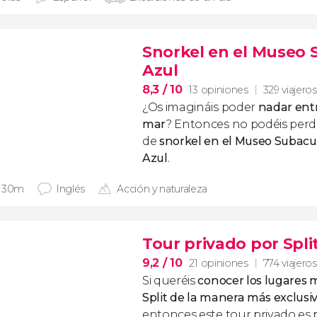
Snorkel en el Museo 
Azul
8,3
/ 10
13 opiniones
329 viajeros
¿Os imagináis poder
nadar entr
mar
? Entonces no podéis perde
de
snorkel en el Museo Subacu
Azul
.
 30m
Inglés
Acción y naturaleza
Tour privado por Spli
9,2
/ 10
21 opiniones
774 viajeros
Si queréis
conocer los lugares 
Split de la manera más exclusi
entonces este tour privado es 