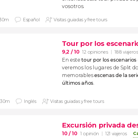
vosotros.
 30m
Español
Visitas guiadas y free tours
Tour por los escenar
9,2
/ 10
12 opiniones
188 viajero
En este
tour por los escenarios
veremos los lugares de Split 
memorables
escenas de la ser
últimos años
.
 30m
Inglés
Visitas guiadas y free tours
Excursión privada des
10
/ 10
Ca
1 opinión
121 viajeros