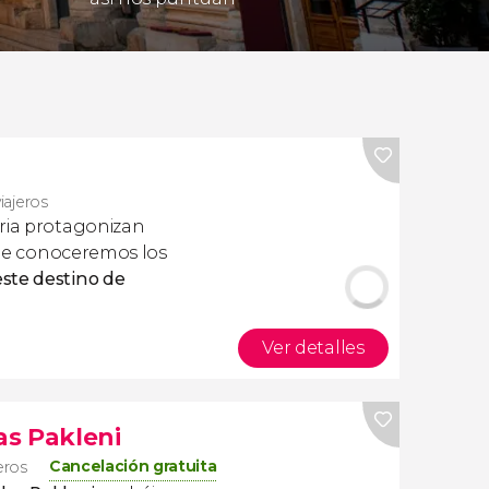
viajeros
oria protagonizan
que conoceremos los
ste destino de
Ver detalles
as Pakleni
Cancelación gratuita
eros