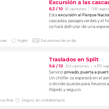
Excursión a las casca
8,3
/ 10
69 opiniones
1.199 viajer
Esta
excursión al Parque Nacio
cascadas, paisajes verdes y el
os hará disfrutar de una experie
horas
Inglés
Excursiones de un día
Traslados en Split
9,6
/ 10
290 opiniones
4.379 viaj
Servicio
privado, puerta a puert
Un chófer os esperará en el ae
o donde queráis para llevaros a
Rápido y seguro.
cio final
Seguro, sin contratiempos