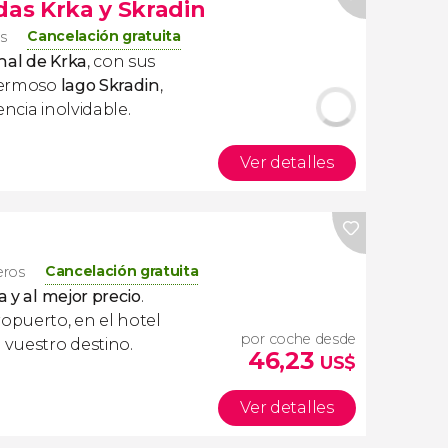
das Krka y Skradin
Cancelación gratuita
os
nal de Krka
, con sus
 hermoso
lago Skradin
,
ncia inolvidable.
Ver detalles
Cancelación gratuita
eros
a y al mejor precio
.
ropuerto, en el hotel
por coche desde
 vuestro destino.
46,23
US$
Ver detalles