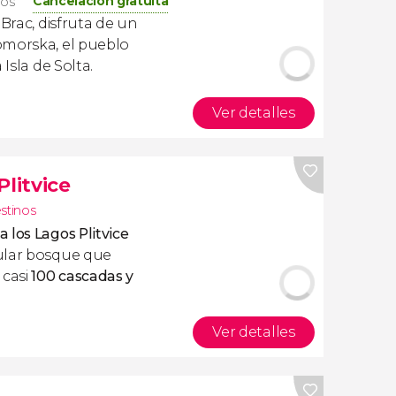
Cancelación gratuita
ros
 Brac, disfruta de un
omorska, el pueblo
 Isla de Solta.
Ver detalles
Plitvice
estinos
a los Lagos Plitvice
ular bosque que
 casi
100 cascadas y
Ver detalles