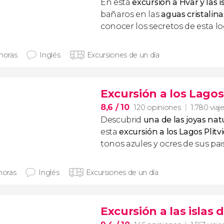
En esta
excursión a Hvar y las i
bañaros en las
aguas cristalina
conocer los secretos de esta lo
 horas
Inglés
Excursiones de un día
Excursión a los Lagos 
8,6
/ 10
120 opiniones
1.780 viaj
Descubrid
una de las joyas nat
esta
excursión a los Lagos Plitv
tonos azules y ocres de sus pai
horas
Inglés
Excursiones de un día
Excursión a las islas 