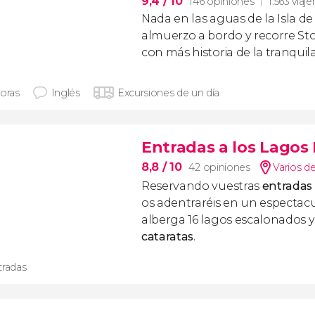
9,4
/ 10
146 opiniones
1.563 viaje
Nada en las aguas de la Isla de
almuerzo a bordo y recorre St
con más historia de la tranquila
horas
Inglés
Excursiones de un día
Entradas a los Lagos 
8,8
/ 10
42 opiniones
Varios d
Reservando vuestras
entradas 
os adentraréis en un espectac
alberga 16 lagos escalonados y
cataratas
.
tradas