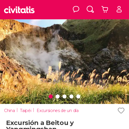
China
Taipéi
Excursiones de un día
Excursión a Beitou y
Yangmingshan