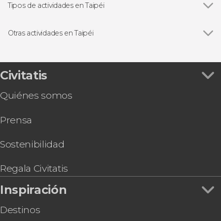
Tipos de actividades en Taipéi
Ver todas
Visitas guiadas y free tours
Excursiones de un día
Otras actividades en Taipéi
Gastronomía y enoturismo
Ver todas
Pub Crawl ¡Tour de fiesta por Taipéi!
Ópera china en el teatro TaipeiEYE
Entrada al observatorio del Taipéi 101
Civitatis
Entrada al Museo Nacional del Palacio
Quiénes somos
Autobús entre el Aeropuerto de Taoyuan y
Taipéi
Prensa
Taoyuan Airport MRT
Free tour por Taipéi
Free tour por el Templo Longshan y sus
Sostenibilidad
alrededores
Circuito de 5 días por Taiwán
Regala Civitatis
Inspiración
Destinos