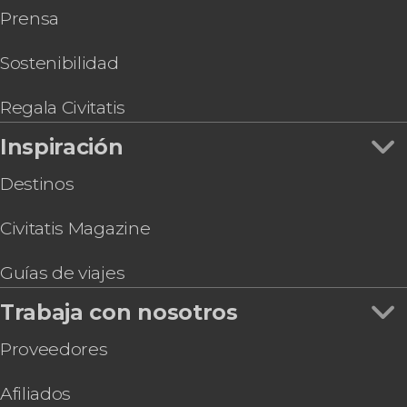
Prensa
Free tour por Taipéi
Free tour por el Templo Longshan y sus
alrededores
Sostenibilidad
Circuito de 5 días por Taiwán
Regala Civitatis
Inspiración
Destinos
Civitatis Magazine
Guías de viajes
Trabaja con nosotros
Proveedores
Afiliados