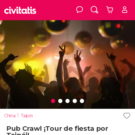
China
Taipéi
Pub Crawl ¡Tour de fiesta por
Taipéi!