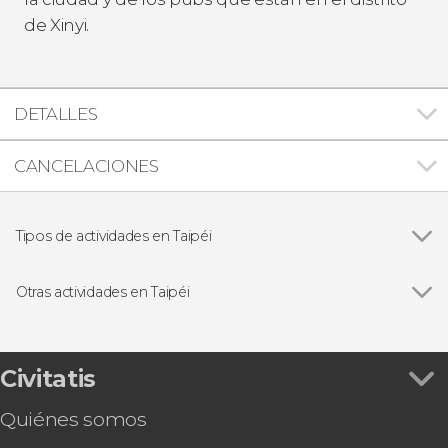
de Xinyi.
DETALLES
CANCELACIONES
Tipos de actividades en Taipéi
Ver todas
Visitas guiadas y free tours
Excursiones de un día
Otras actividades en Taipéi
Gastronomía y enoturismo
Ver todas
Ópera china en el teatro TaipeiEYE
Entrada al observatorio del Taipéi 101
Entrada al Museo Nacional del Palacio
Civitatis
Autobús entre el Aeropuerto de Taoyuan y
Quiénes somos
Taipéi
Taoyuan Airport MRT