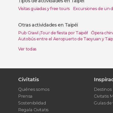
Tipos de actividades en Taipéi
Visitas guiadas y free tours
Excursiones de un 
Ver todas
Otras actividades en Taipéi
Pub Crawl ¡Tour de fiesta por Taipéi!
Ópera chin
Autobús entre el Aeropuerto de Taoyuan y Taip
Circuito de 5 días por Taiwán
Ver todas
Civitatis
Inspira
Quiénes somos
Destinos
Prensa
Civitatis
Sostenibilidad
Guías de 
Regala Civitatis