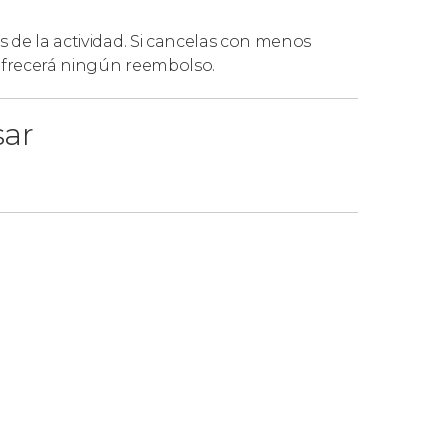
s de la actividad. Si cancelas con menos
 ofrecerá ningún reembolso.
sar