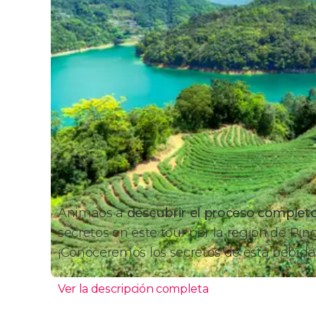
Animaos a
descubrir el proceso completo
secretos en este tour por la región de Pin
¡Conoceremos los secretos de esta bebid
Ver la descripción completa
Itinerario