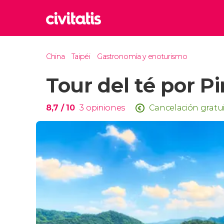
Rom
China
Taipéi
Gastronomía y enoturismo
Italia
Tour del té por Pi
Lond
Reino 
Edim
8,7
/ 10
3
opiniones
Cancelación gratu
Reino 
Marr
Marrue
Esta
Turquía