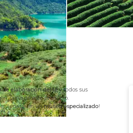
 de elaboración del té
y todos sus
glin, cuna de este producto.
a milenaria en un
museo especializado
!