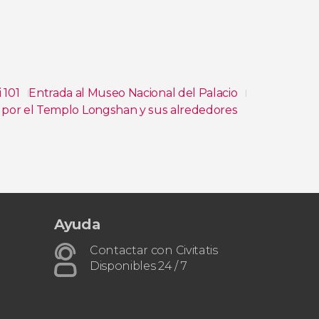
i 101
Entrada al Museo Nacional del Palacio
 por el Templo Longshan y sus alrededores
Ayuda
Contactar con Civitatis
Disponibles 24 / 7