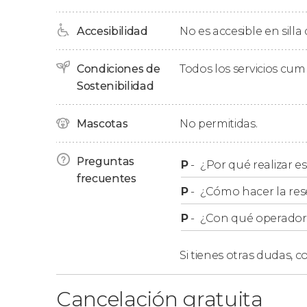
Accesibilidad
No es accesible en silla
Condiciones de
Todos los servicios cu
Sostenibilidad
Mascotas
No permitidas.
Preguntas
P
-
¿Por qué realizar es
frecuentes
P
-
¿Cómo hacer la res
P
-
¿Con qué operador r
Si tienes otras dudas,
co
Cancelación gratuita