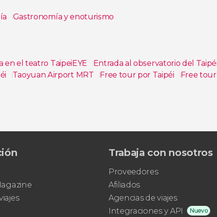
día
Gastronomía y enoturismo
a en el teatro TaipeiEYE
Entrada al observatorio del Taipé
éi
Taoyuan Airport MRT
Free tour por Taipéi
Free tour
ción
Trabaja con nosotros
Proveedores
 Magazine
Afiliados
viajes
Agencias de viajes
Integraciones y API
Nuevo