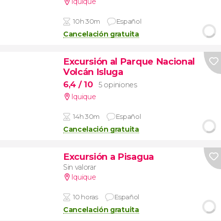
Iquique
10h 30m
Español
Cancelación gratuita
Excursión al Parque Nacional
Volcán Isluga
6,4
/ 10
5 opiniones
Iquique
14h 30m
Español
Cancelación gratuita
Excursión a Pisagua
Sin valorar
Iquique
10 horas
Español
Cancelación gratuita