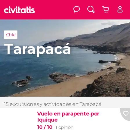
Chile
Tarapacá
15 excursiones y actividades en Tarapacá
Vuelo en parapente por
Iquique
10
/ 10
1 opinión