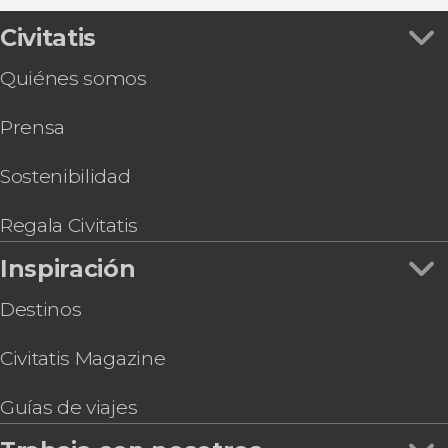
Snorkel en el Parque Natural del Estrecho
Free tour por las ruinas de Baelo Claudia
Civitatis
Free tour por Tarifa
Quiénes somos
Paseo en barco a la isla de las Palomas
Ferry desde Tarifa a Tánger con Baleària
Prensa
Curso de kitesurf de 2 días en Tarifa
Clase de surf en Tarifa
Bautismo de buceo en el Parque Natural del
Sostenibilidad
Estrecho
Regala Civitatis
Inspiración
Destinos
Civitatis Magazine
Guías de viajes