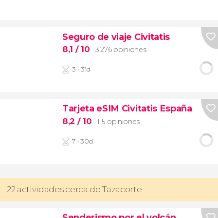
Seguro de viaje Civitatis
8,1
/ 10
3.276 opiniones
3 - 31d
Tarjeta eSIM Civitatis España
8,2
/ 10
115 opiniones
7 - 30d
22 actividades cerca de Tazacorte
Senderismo por el volcán