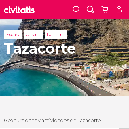
España
Canarias
La Palma
Tazacorte
6 excursiones y actividades en Tazacorte