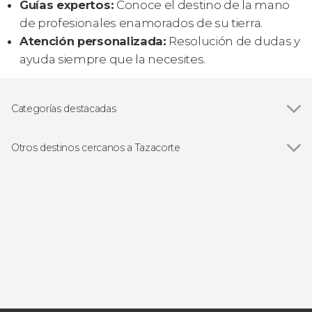
Guías expertos:
Conoce el destino de la mano
de profesionales enamorados de su tierra.
Atención personalizada:
Resolución de dudas y
ayuda siempre que la necesites.
Categorías destacadas
Paseos en barco
Otros destinos cercanos a Tazacorte
Ver todas
El Paso
Santa Cruz de La Palma
Fuencaliente de la Palma
Los Llanos de Aridane
Breña Baja