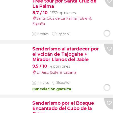
Free tour por Santa Cruz de
La Palma
8,7
/ 10
1.559 opiniones
Santa Cruz de La Palma (15.8km)
,
España
2 horas
Español
Senderismo al atardecer por
el volcán de Tajogaite +
Mirador Llanos del Jable
9,5
/ 10
4 opiniones
El Paso (5.2km)
,
España
4 horas
Español
Cancelación gratuita
Senderismo por el Bosque
Encantado del Cubo de la