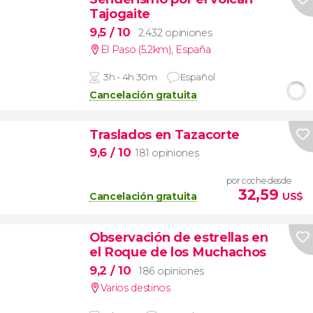
Tajogaite
9,5
/ 10
2.432 opiniones
El Paso (5.2km)
,
España
3h - 4h 30m
Español
Cancelación gratuita
Traslados en Tazacorte
9,6
/ 10
181 opiniones
por coche desde
32,59
Cancelación gratuita
US$
Observación de estrellas en
el Roque de los Muchachos
9,2
/ 10
186 opiniones
Varios destinos