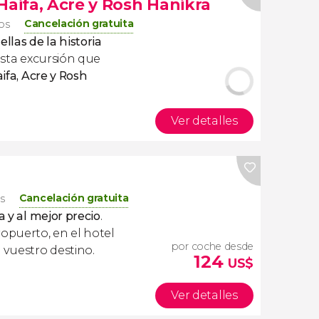
Haifa, Acre y Rosh Hanikra
Cancelación gratuita
ros
ellas de la historia
sta excursión que
aifa, Acre y Rosh
Ver detalles
Cancelación gratuita
os
a y al mejor precio
.
ropuerto, en el hotel
por coche desde
 vuestro destino.
124
US$
Ver detalles