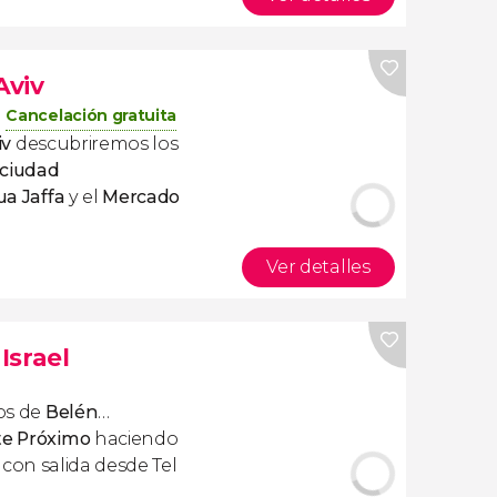
Aviv
Cancelación gratuita
iv
descubriremos los
 ciudad
ua Jaffa
y el
Mercado
Ver detalles
Israel
cos de
Belén
…
te Próximo
haciendo
con salida desde Tel