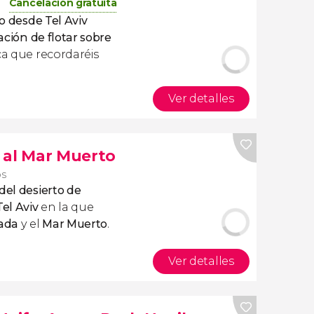
Cancelación gratuita
o
desde Tel Aviv
ción de flotar sobre
ca que recordaréis
Ver detalles
 al Mar Muerto
os
del desierto de
el Aviv
en la que
sada
y
el
Mar Muerto
.
Ver detalles