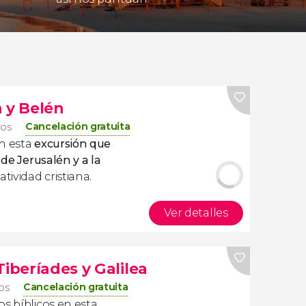
 y Belén
Cancelación gratuita
ros
on esta
excursión que
 de Jerusalén y a la
atividad cristiana.
Ver detalles
Tiberíades y Galilea
Cancelación gratuita
ros
s bíblicos en esta