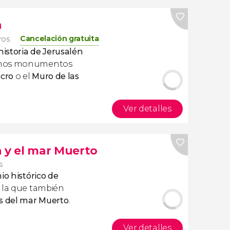
n
Cancelación gratuita
eros
historia de Jerusalén
remos monumentos
lcro
o el
Muro de las
Ver detalles
n y el mar Muerto
s
io histórico de
 la que también
as del mar Muerto
.
Ver detalles