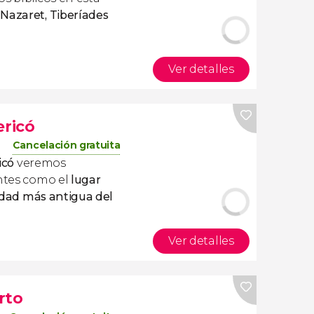
a
Nazaret, Tiberíades
Ver detalles
ericó
Cancelación gratuita
icó
veremos
antes como el
lugar
dad más antigua del
Ver detalles
rto