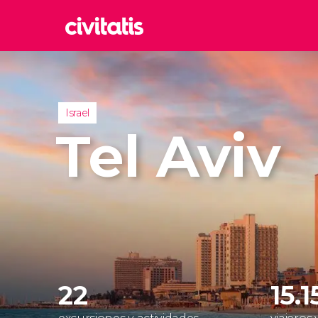
Rom
Italia
Lond
Israel
Reino 
Tel Aviv
Edim
Reino 
Marr
Marrue
Esta
Turquía
22
15.1