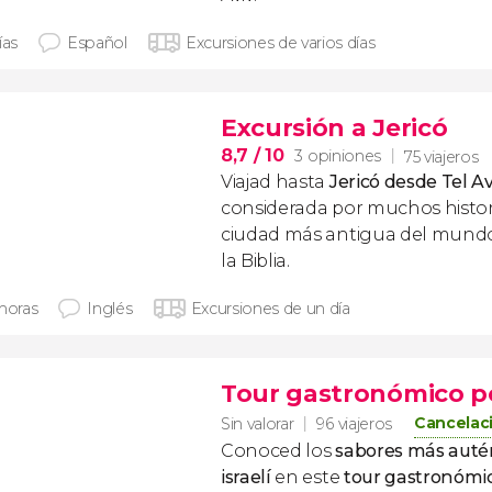
ías
Español
Excursiones de varios días
Excursión a Jericó
8,7
/ 10
3 opiniones
75 viajeros
Viajad hasta
Jericó desde Tel Av
considerada por muchos histo
ciudad más antigua del mundo,
la Biblia.
 horas
Inglés
Excursiones de un día
Tour gastronómico po
Cancelaci
Sin valorar
96 viajeros
Conoced los
sabores más autén
israelí
en este
tour gastronómic