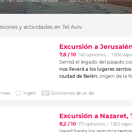
 ya han disfrutado de este
opiniones reales
rsiones y actividades en Tel Aviv
Excursión a Jerusalén
7,8
/ 10
145 opiniones
1.606 viaje
Sentid el legado del pasado c
nos llevará a los lugares santos
ciudad de Belén
, origen de la N
 horas
Inglés
Excursiones de un día
Excursión a Nazaret, 
8,2
/ 10
171 opiniones
1.892 viaje
Viajad hasta los remotos tiempo