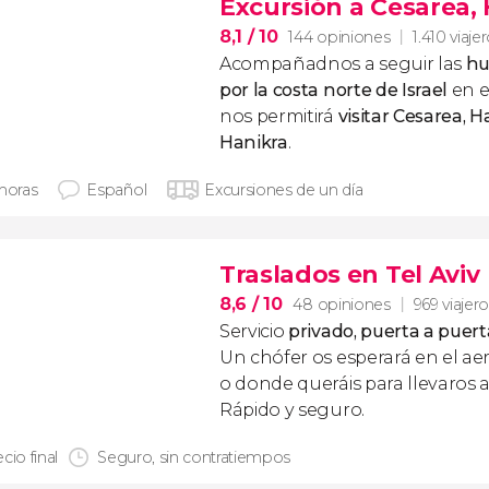
Excursión a Cesarea, 
8,1
/ 10
144 opiniones
1.410 viaje
Acompañadnos a seguir las
hu
por la costa norte de Israel
en e
nos permitirá
visitar Cesarea, H
Hanikra
.
 horas
Español
Excursiones de un día
Traslados en Tel Aviv
8,6
/ 10
48 opiniones
969 viajer
Servicio
privado, puerta a puert
Un chófer os esperará en el ae
o donde queráis para llevaros a
Rápido y seguro.
cio final
Seguro, sin contratiempos