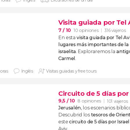
 horas
Inglés
Excursiones de un día
Visita guiada por Tel 
7
/ 10
10 opiniones
316 viajeros
En esta
visita guiada por Tel Av
lugares más importantes de la
israelita
. Exploraremos la
antig
Carmel
.
horas
Inglés
Visitas guiadas y free tours
Circuito de 5 días por 
9,5
/ 10
8 opiniones
101 viajeros
Jerusalén
, los escenarios bíbli
Descubrid los
tesoros de Orien
este
circuito de 5 días por Israel
Aviv.