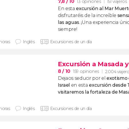
7,8
/ 10
13 opiniones
151 viajeros
En esta
excursión al Mar Muert
disfrutaréis de la increíble
sensa
las aguas
. ¡Una experiencia úni
siempre!
 horas
Inglés
Excursiones de un día
Excursión a Masada y
8
/ 10
159 opiniones
2.004 viajer
Dejaos seducir por el
exotismo 
Israel
en esta
excursión desde T
visitaremos la fortaleza de Ma
 horas
Inglés
Excursiones de un día