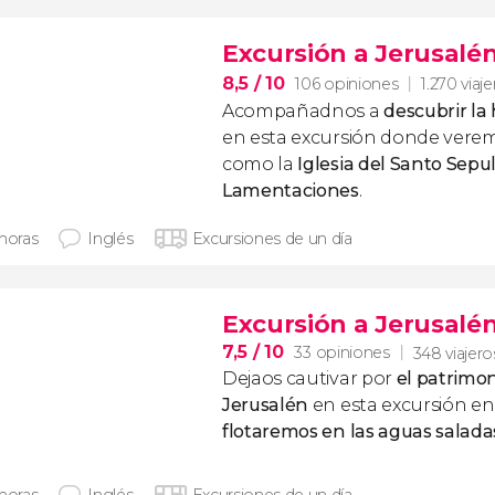
Excursión a Jerusalé
8,5
/ 10
106 opiniones
1.270 viaj
Acompañadnos a
descubrir la 
en esta excursión donde ve
como la
Iglesia del Santo Sepu
Lamentaciones
.
 horas
Inglés
Excursiones de un día
Excursión a Jerusalé
7,5
/ 10
33 opiniones
348 viajero
Dejaos cautivar por
el patrimon
Jerusalén
en esta excursión en
flotaremos en las aguas salad