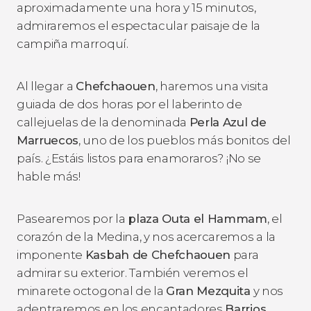
aproximadamente una hora y 15 minutos,
admiraremos el espectacular paisaje de la
campiña marroquí.
Al llegar a
Chefchaouen
, haremos una visita
guiada de dos horas por el laberinto de
callejuelas de la denominada
Perla Azul de
Marruecos
, uno de los pueblos más bonitos del
país. ¿Estáis listos para enamoraros? ¡No se
hable más!
Pasearemos por la
plaza Outa el Hammam
, el
corazón de la Medina, y nos acercaremos a la
imponente
Kasbah de Chefchaouen
para
admirar su exterior. También veremos el
minarete octogonal de la
Gran Mezquita
y nos
adentraremos en los encantadores
Barrios