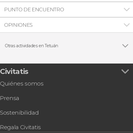
PUNTO DE ENCUENTRO
OPINIONES
Otras actividades en Tetuán
Ver todas
Visita guiada por Tetuán
Baño y masaje en el hammam Torgan
Tour privado por Tetuán
Civitatis
Quiénes somos
Prensa
Sostenibilidad
Regala Civitatis