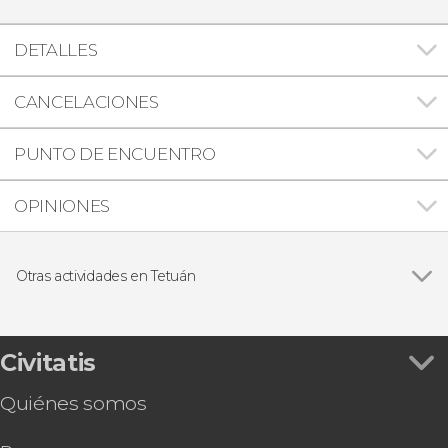
DETALLES
CANCELACIONES
PUNTO DE ENCUENTRO
OPINIONES
Otras actividades en Tetuán
Ver todas
Excursión a Chefchaouen
Visita guiada por Tetuán
Baño y masaje en el hammam Torgan
Civitatis
Quiénes somos