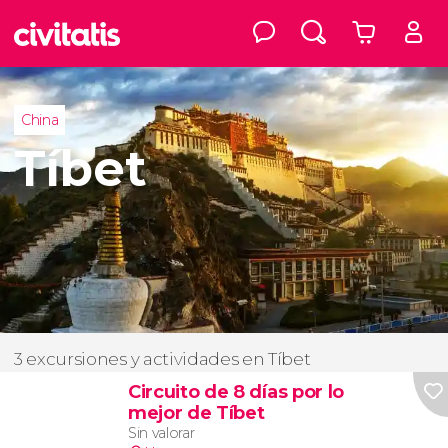
China
Tíbet
3 excursiones y actividades en Tíbet
Circuito de 8 días por lo
mejor de Tíbet
Sin valorar