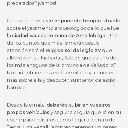
preparados? ¡Vamos!
Conoceremos
este imponente templo
, situado
sobre el yacimiento arqueológico de lo que fue
la
ciudad vacceo-romana de Amallóbriga
. Uno
de los puntos que más llamará vuestra
atención será el
reloj de sol del siglo XV
que
alberga en su fachada. ¿Sabíais que es uno de
los más antiguos de la provincia de Valladolid?
Nos adentraremos en la ermita para conocer
más sobre ella y descubrir su interior de estilo
barroco.
Desde la ermita,
deberéis subir en vuestros
propios vehículos
y seguir a al guía que irá en su
coche para indicaros cómo llegar al centro de
Tiedra. Una vez allí, emprenderemos un paseo