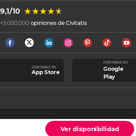
★★★★★
★★★★★
9,1/10
+
5.000.000
opiniones de Civitatis
DISPONIBLE EN
DISPONIBLE EN
Google
App Store
Play
Ver disponibilidad
Cookies
Condiciones generales
Aviso legal
Política de privacidad