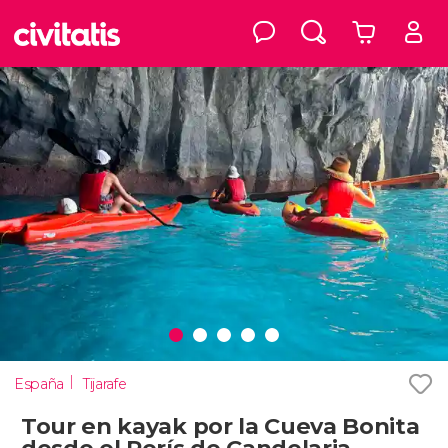
España
Tijarafe
Tour en kayak por la Cueva Bonita
desde el Porís de Candelaria