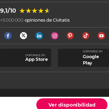
★★★★★
★★★★★
9,1/10
+
5.000.000
opiniones de Civitatis
DISPONIBLE EN
DISPONIBLE EN
Google
App Store
Play
Ver disponibilidad
Cookies
Condiciones generales
Aviso legal
Política de privacidad