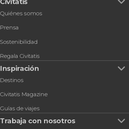
Civitatis
Tarjetas turísticas
Entrada a los estudios de Harry Potter de Tokio
Quiénes somos
Visita guiada por el Museo Nacional de Tokio
Taller de palillos japoneses en Tokio
Prensa
Tokyo Skyliner
Visita guiada por el Museo Nacional de Arte
Moderno de Tokio
Sostenibilidad
Tour en bicicleta por Tokio
Entrada al observatorio de la Torre de Tokio
Regala Civitatis
Inspiración
Destinos
Civitatis Magazine
Guías de viajes
Trabaja con nosotros