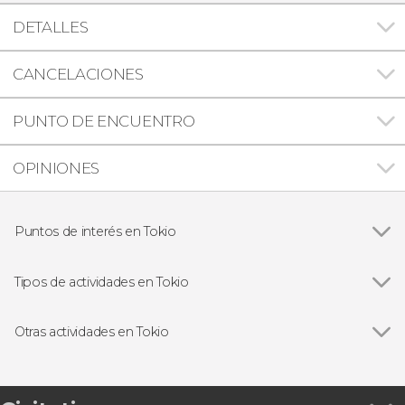
DETALLES
CANCELACIONES
PUNTO DE ENCUENTRO
OPINIONES
Puntos de interés en Tokio
Ver todas
Shibuya
Senso-ji
Tipos de actividades en Tokio
Monte Fuji
Ver todas
Visitas guiadas en Tokio
Akihabara
Free tours en Tokio
Otras actividades en Tokio
Parque Ueno
Excursiones de un día desde Tokio
Ver todas
Entradas a TeamLab Planets Tokyo
Entradas
Entrada al mirador del Tokyo Skytree
Gastronomía y enoturismo
Tour en kart por Tokio