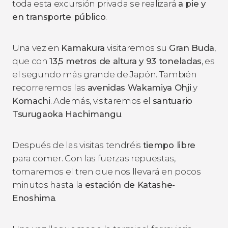
toda esta excursión privada se realizará
a pie y
en transporte público
.
Una vez en
Kamakura
visitaremos su
Gran Buda
,
que con
13,5 metros de altura y 93 toneladas
, es
el segundo más grande de Japón. También
recorreremos las
avenidas Wakamiya Ohji
y
Komachi
. Además, visitaremos el
santuario
Tsurugaoka Hachimangu
.
Después de las visitas tendréis
tiempo libre
para comer. Con las fuerzas repuestas,
tomaremos el tren que nos llevará en pocos
minutos hasta la
estación de Katashe-
Enoshima
.