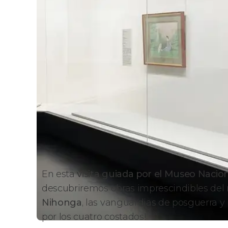
En esta
visita guiada por el Museo Nacio
descubriremos obras imprescindibles del
Nihonga
, las vanguardias de posguerra y
por los cuatro costados!