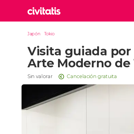
Rom
Japón
Tokio
Italia
Visita guiada por
Lond
Reino 
Arte Moderno de 
Edim
Reino 
Sin valorar
Cancelación gratuita
Marr
Marrue
Esta
Turquía