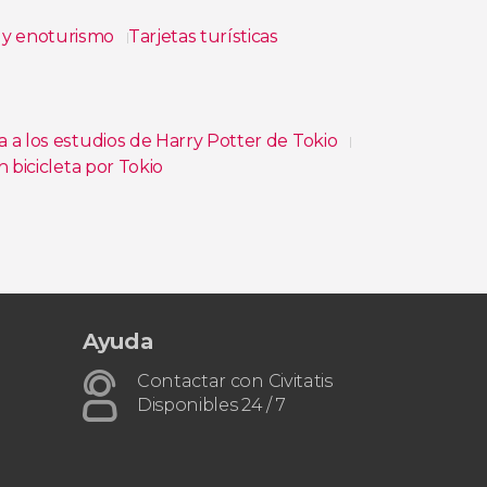
 y enoturismo
Tarjetas turísticas
a a los estudios de Harry Potter de Tokio
 bicicleta por Tokio
Ayuda
Contactar con Civitatis
Disponibles 24 / 7