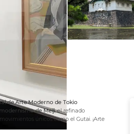
nal de Arte Moderno de Tokio
modernismo de Meiji
, el refinado
 movimientos únicos como el Gutai. ¡Arte