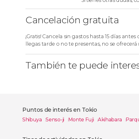
Si tienes otras dudas,
co
anteriormente.
Cancelación gratuita
Horario y puntos de encue
¡Gratis! Cancela sin gastos hasta 15 días antes
Dependiendo de la modalidad que escojáis, de
llegas tarde o no te presentas, no se ofrecer
de inicio y puntos de encuentro:
Solo Museo Nacional de Arte Moderno de T
También te puede intere
frente al Museo Nacional de Arte Moderno
Museo Nacional de Arte Moderno de Tokio + 
9:00 o a las 13:00 horas, y nos reuniremos en
Marunouchi.
Puntos de interés en Tokio
Shibuya
Senso-ji
Monte Fuji
Akihabara
Parq
Ver todas