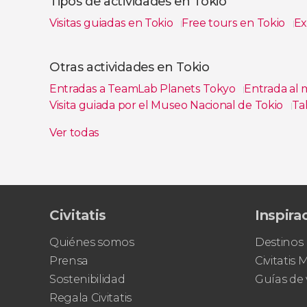
Tipos de actividades en Tokio
Visitas guiadas en Tokio
Free tours en Tokio
Ex
Ver todas
Otras actividades en Tokio
Entradas a TeamLab Planets Tokyo
Entrada al 
Visita guiada por el Museo Nacional de Tokio
Ta
Entrada al observatorio de la Torre de Tokio
Alq
Ver todas
Civitatis
Inspira
Quiénes somos
Destinos
Prensa
Civitatis
Sostenibilidad
Guías de 
Regala Civitatis