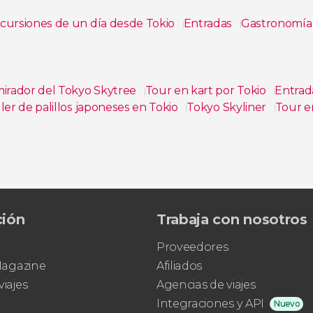
cursiones de un día desde Tokio
Entradas
Gastronomía
mirador del Tokyo Skytree
Tour en kart por Tokio
Entrad
ller de palillos japoneses en Tokio
Tokyo Skyliner
Tour en
uiler de kimono en Tokio
ción
Trabaja con nosotros
Proveedores
 Magazine
Afiliados
viajes
Agencias de viajes
Integraciones y API
Nuevo