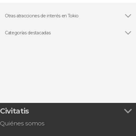
Otras atracciones de interés en Tokio
Ver todas
Monte Fuji
Shibuya
Categorías destacadas
Senso-ji
Ver todas
Visitas guiadas en Tokio
Akihabara
Free tours en Tokio
Parque Ueno
Excursiones de un día desde Tokio
Entradas
Gastronomía y enoturismo
Tarjetas turísticas
Civitatis
Quiénes somos