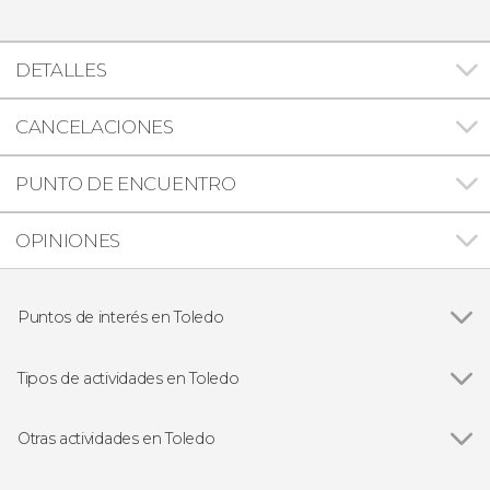
DETALLES
CANCELACIONES
PUNTO DE ENCUENTRO
OPINIONES
Puntos de interés en Toledo
Ver todas
Catedral Primada de Toledo
Sinagoga de Santa María La Blanca
Tipos de actividades en Toledo
Iglesia de Santo Tomé
Ver todas
Visitas guiadas y free tours en Toledo
Mezquita del Cristo de la Luz
Entradas en Toledo
Otras actividades en Toledo
Puy du Fou España
Ver todas
Free tour por Toledo