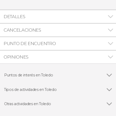
DETALLES
CANCELACIONES
PUNTO DE ENCUENTRO
OPINIONES
Puntos de interés en Toledo
Ver todas
Catedral Primada de Toledo
Sinagoga de Santa María La Blanca
Tipos de actividades en Toledo
Iglesia de Santo Tomé
Ver todas
Visitas guiadas y free tours en Toledo
Mezquita del Cristo de la Luz
Entradas en Toledo
Otras actividades en Toledo
Puy du Fou España
Ver todas
Free tour por Toledo