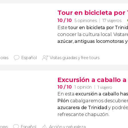
Tour en bicicleta por
10
/ 10
5 opiniones
17 viajeros
Este
tour en bicicleta por Trin
conocer la cultura local. Visit
azúcar, antiguas locomotoras y 
horas
Español
Visitas guiadas y free tours
Excursión a caballo a 
10
/ 10
1 opinión
1 viajero
En esta
excursión a caballo has
Pilón
cabalgaremos descubrie
azucarera de Trinidad
y podréi
refrescante chapuzón.
horas
Español
Acción y naturaleza