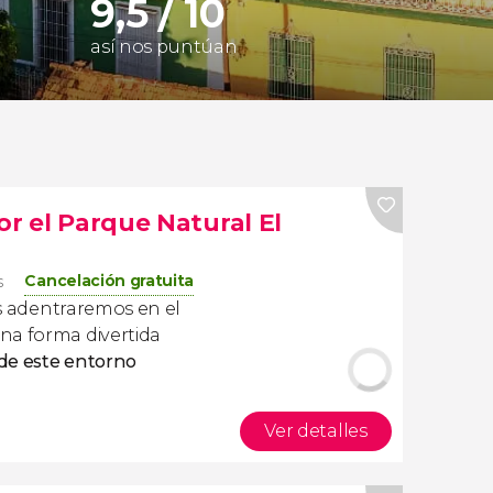
9,5 / 10
así nos puntúan
or el Parque Natural El
Cancelación gratuita
s
 adentraremos en el
na forma divertida
de este entorno
Ver detalles