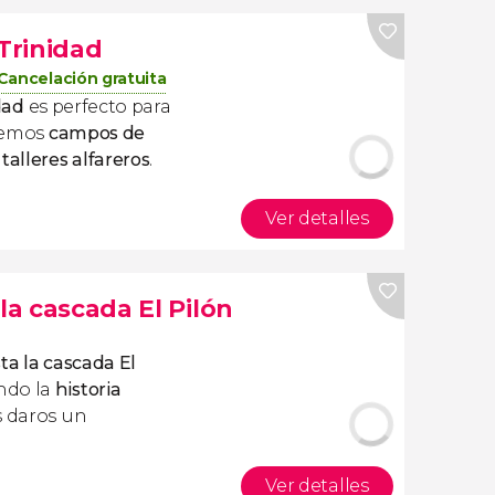
 Trinidad
Cancelación gratuita
idad
es perfecto para
aremos
campos de
talleres alfareros
.
Ver detalles
la cascada El Pilón
ta la cascada El
ndo la
historia
s daros un
Ver detalles