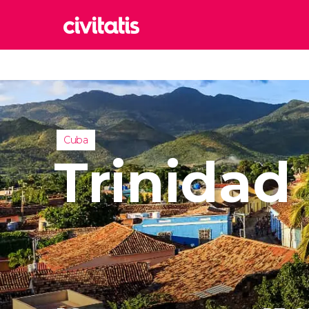
Rom
Italia
Lond
Reino 
Cuba
Edim
Trinidad
Reino 
Marr
Marrue
Esta
Turquía