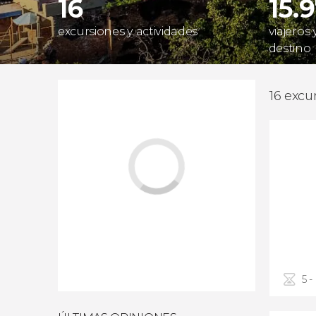
16
15.
excursiones y actividades
viajeros
destino
16 excu
5 -