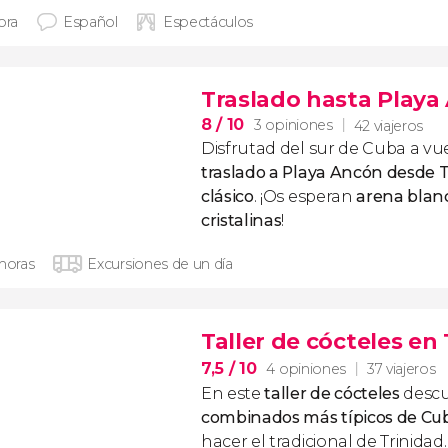
ora
Español
Espectáculos
Traslado hasta Playa
8
/ 10
3 opiniones
42 viajeros
Disfrutad del sur de Cuba a vue
traslado a Playa Ancón desde 
clásico
. ¡Os esperan
arena blan
cristalinas
!
 horas
Excursiones de un día
Taller de cócteles en
7,5
/ 10
4 opiniones
37 viajeros
En este
taller de cócteles
descu
combinados más típicos de Cu
hacer el tradicional de Trinidad