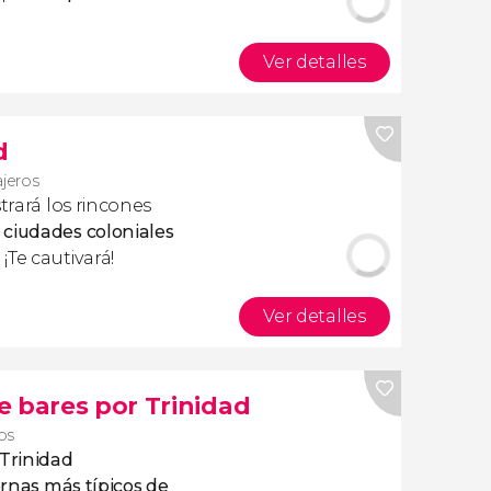
Ver detalles
d
ajeros
trará los rincones
 ciudades coloniales
. ¡Te cautivará!
Ver detalles
e bares por Trinidad
ros
 Trinidad
rnas más típicos
de