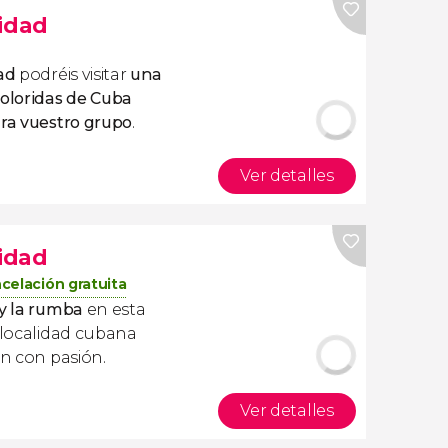
nidad
ad
podréis visitar
una
coloridas de Cuba
ara vuestro grupo
.
Ver detalles
nidad
celación gratuita
 y la rumba
en esta
 localidad cubana
en con pasión.
Ver detalles