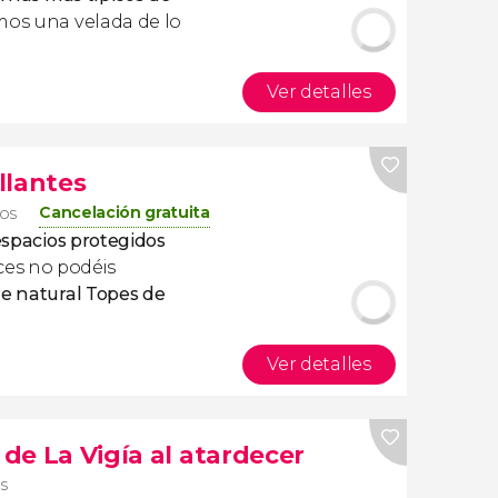
emos una velada de lo
Ver detalles
llantes
Cancelación gratuita
ros
espacios protegidos
ces no podéis
ue natural Topes de
Ver detalles
 de La Vigía al atardecer
os