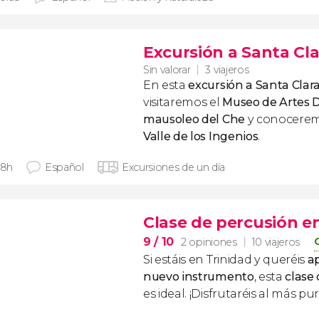
Excursión a Santa Cla
Sin valorar
3 viajeros
En esta
excursión a Santa Clar
visitaremos el
Museo de Artes D
mausoleo del Che
y conocerem
Valle de los Ingenios
.
 8h
Español
Excursiones de un día
Clase de percusión e
9
/ 10
2 opiniones
10 viajeros
Si estáis en Trinidad y queréis
a
nuevo instrumento
, esta
clase
es ideal. ¡Disfrutaréis al más pu