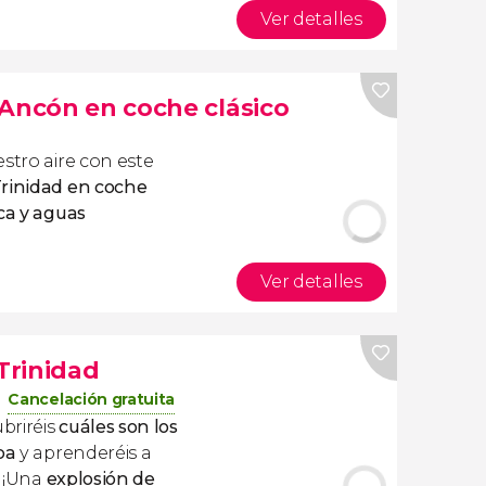
Ver detalles
 Ancón en coche clásico
stro aire con este
Trinidad en coche
ca y aguas
Ver detalles
 Trinidad
Cancelación gratuita
briréis
cuáles son los
ba
y
aprenderéis a
. ¡Una
explosión de