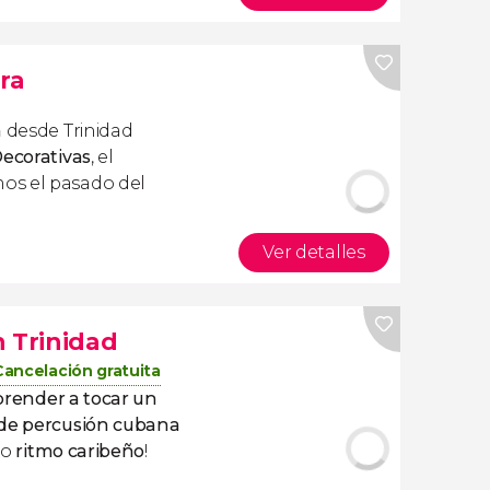
ra
a
desde Trinidad
ecorativas
, el
os el pasado del
Ver detalles
n Trinidad
Cancelación gratuita
prender a tocar un
 de percusión cubana
ro
ritmo caribeño
!