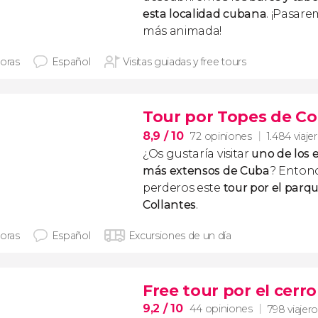
esta localidad cubana
. ¡Pasar
más animada!
horas
Español
Visitas guiadas y free tours
Tour por Topes de Co
8,9
/ 10
72 opiniones
1.484 viaje
¿Os gustaría visitar
uno de los 
más extensos de Cuba
? Enton
perderos este
tour por el parq
Collantes
.
horas
Español
Excursiones de un día
Free tour por el cerro
9,2
/ 10
44 opiniones
798 viajer