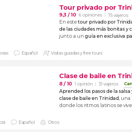
Tour privado por Tri
9,3
/ 10
6 opiniones
75 viajeros
En este
tour privado por Trinid
de las ciudades más bonitas y 
junto a un
guía en exclusiva p
horas
Español
Visitas guiadas y free tours
Clase de baile en Tri
8
/ 10
Can
1 opinión
31 viajeros
Aprended los pasos de la salsa
clase de baile en Trinidad
, una
donde los ritmos latinos se viv
ora
Español
Otros