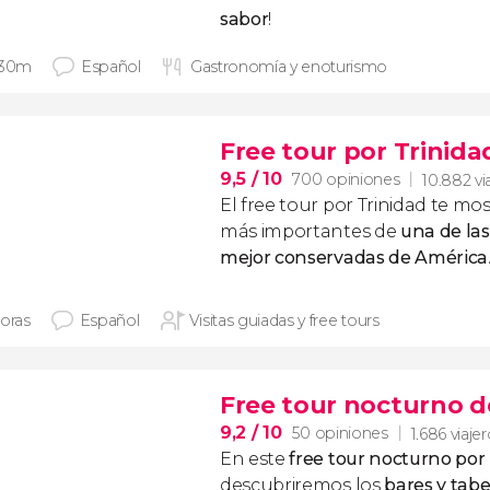
sabor
!
 30m
Español
Gastronomía y enoturismo
Free tour por Trinida
9,5
/ 10
700 opiniones
10.882 vi
El free tour por Trinidad te mos
más importantes de
una de las
mejor conservadas de América
horas
Español
Visitas guiadas y free tours
Free tour nocturno d
9,2
/ 10
50 opiniones
1.686 viaje
En este
free tour nocturno por
descubriremos los
bares y
tabe