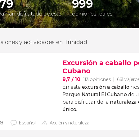
979
999
 ya han disfrutado de este
opiniones reales
rsiones y actividades en Trinidad
Excursión a caballo p
Cubano
9,7
/ 10
113 opiniones
661 viajero
En esta
excursión a caballo
nos
Parque Natural El Cubano
de u
para disfrutar de la
naturaleza 
único
.
 6h
Español
Acción y naturaleza