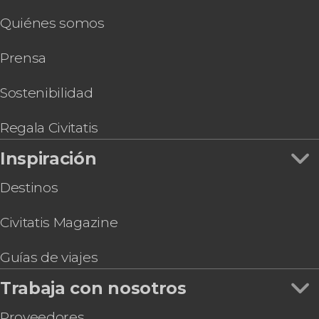
Espectáculo de danza kecak en Ubud
Quiénes somos
Rafting + Quad en Bali
Nado con delfines en Lovina
Prensa
Tour privado en 4x4 por el monte Batur
Tour en bicicleta eléctrica por los campos de
arroz
Sostenibilidad
Tour privado por Pura Lempuyang
Clase de cocina balinesa
Regala Civitatis
Inspiración
Destinos
Civitatis Magazine
Guías de viajes
Trabaja con nosotros
Proveedores