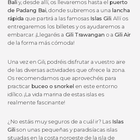
Bali
y, desde allí, os llevaremos hasta el
puerto
de Padang Bai
, donde subiremos a una
lancha
rápida
que partirá a las famosas
Islas Gili
. Allí os
entregaremos los billetes y os ayudaremos a
embarcar. ¡Llegaréis a
Gili Trawangan
o a
Gili Air
de la forma más cómoda!
Una vez en Gili, podréis disfrutar a vuestro aire
de las diversas actividades que ofrece la zona.
Os recomendamos que aprovechéis para
practicar
buceo o snorkel
en este entorno
idílico. ¡La vida marina de estas islas es
realmente fascinante!
¿No estáis muy seguros de a cuál ir? Las
Islas
Gili
son unas pequeñas y paradisíacas islas
situadas en la costa noroeste de la isla de