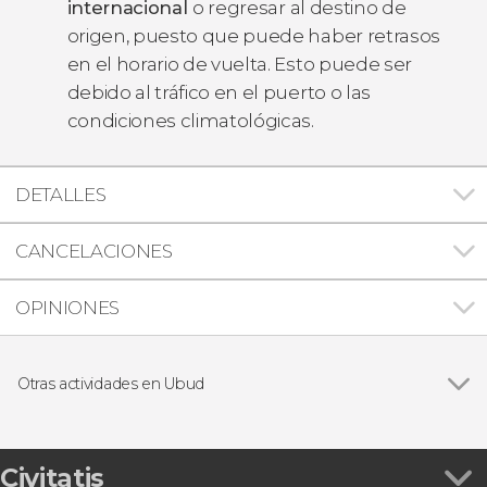
internacional
o regresar al destino de
origen, puesto que puede haber retrasos
en el horario de vuelta. Esto puede ser
debido al tráfico en el puerto o las
condiciones climatológicas.
DETALLES
CANCELACIONES
OPINIONES
Otras actividades en Ubud
Ver todas
Tour en 4x4 por el monte Batur al amanecer
Senderismo por el volcán Batur al amanecer
Boda balinesa ¡Cásate con el rito tradicional!
Civitatis