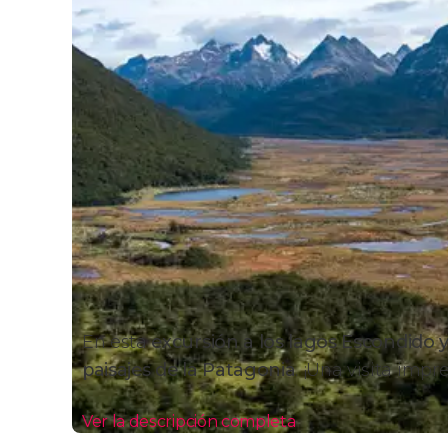
En esta
excursión
a los lagos Escondido
paisajes de la Patagonia
. ¡Una visita impr
Ver la descripción completa
Itinerario