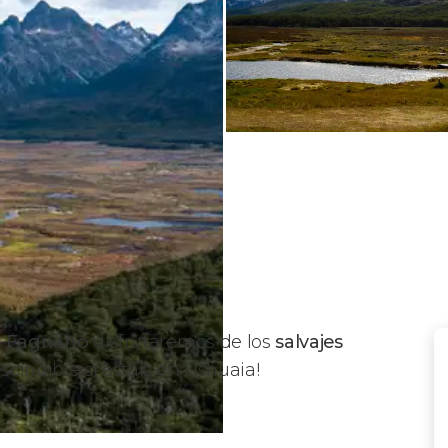
 y Fagnano
disfrutaremos de los
salvajes
escindible si estáis en Ushuaia!