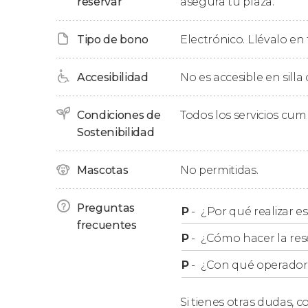
reservar
asegura tu plaza.
Excursión con comida
Tipo de bono
Electrónico. Llévalo en 
Si lo deseáis podéis contratar esta
excursión c
consistirá en un
buffet de carnes
y ensaladas
Accesibilidad
No es accesible en silla
cordero fueguino
y un delicioso postre.
Condiciones de
Todos los servicios cu
Cambios en el itinerario
Sostenibilidad
Mascotas
No permitidas.
Durante la
temporada de invierno
, en lugar 
invernal.
Preguntas
P
-
¿Por qué realizar es
frecuentes
P
-
¿Cómo hacer la res
P
-
¿Con qué operador r
Si tienes otras dudas,
co