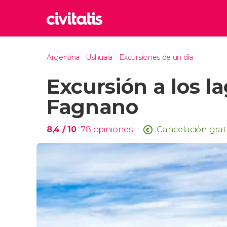
Rom
Argentina
Ushuaia
Excursiones de un día
Italia
Excursión a los l
Lond
Reino 
Fagnano
Edim
Reino 
8,4
/ 10
78
opiniones
Cancelación grat
Marr
Marrue
Esta
Turquía