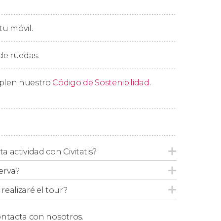
tu móvil.
on la comida incluida
. En este caso el menú
. Además podremos degustar el famoso
 de ruedas.
mplen nuestro
Código de Sostenibilidad
.
del lago Fagnano, visitaremos un centro
ta actividad con Civitatis?
erva?
ealizaré el tour?
ntacta con nosotros.