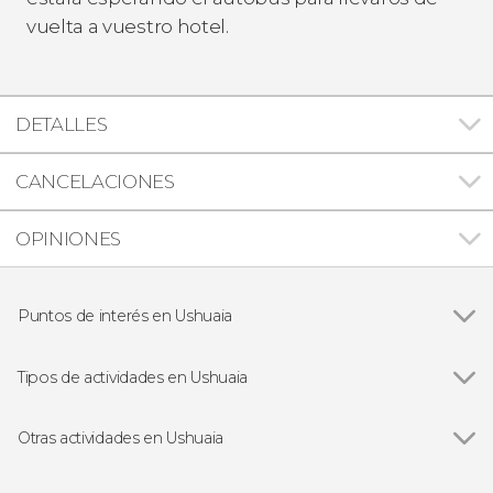
vuelta a vuestro hotel.
DETALLES
CANCELACIONES
OPINIONES
Puntos de interés en Ushuaia
Canal Beagle
Tipos de actividades en Ushuaia
Ver todas
Visitas guiadas y free tours
Excursiones de un día
Otras actividades en Ushuaia
Paseos en barco
Ver todas
Aventura en moto de nieve y raquetas en Valle
Senderismo / Trekking