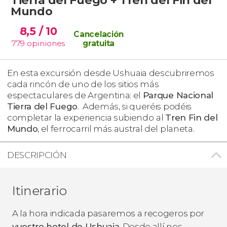
Mundo
8,5
/ 10
Cancelación
779
opiniones
gratuita
En esta excursión
desde Ushuaia descubriremos
cada rincón de uno de los sitios más
espectaculares de Argentina: el
Parque Nacional
Tierra del Fuego
. Además, si queréis podéis
completar la experiencia subiendo
al
Tren Fin del
Mundo
, el ferrocarril más austral del planeta.
DESCRIPCIÓN
Itinerario
A la hora indicada pasaremos a recogeros por
vuestro hotel de Ushuaia
. Desde allí nos