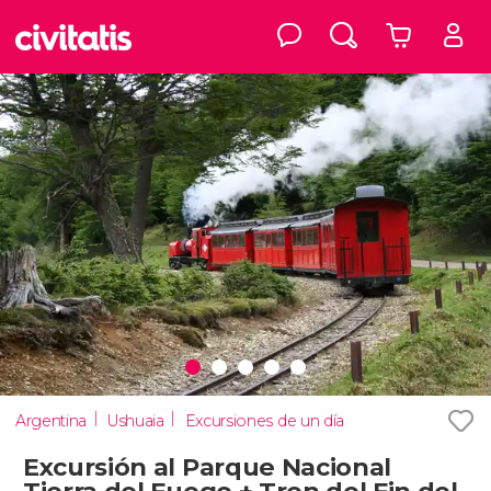
Argentina
Ushuaia
Excursiones de un día
Excursión al Parque Nacional
Tierra del Fuego + Tren del Fin del