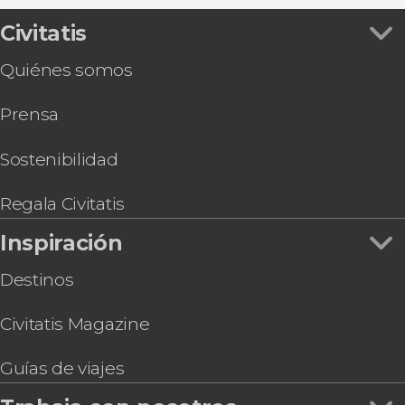
Tierra Mayor
4x4
Paseo a caballo por el lago Escondido
Civitatis
Paseos aéreos
Snorkel en el Canal Beagle
Quiénes somos
Tren del Fin del Mundo con audioguía
Transporte a Cerro Castor
Prensa
Aventura nocturna en moto de nieve, trineo y
raquetas en valle de Tierra Mayor
Packrafting en el río Olivia
Sostenibilidad
Tour en kayak al atardecer por el Lago
Escondido
Regala Civitatis
Tour del whisky por Tierra del Fuego
Inspiración
Excursión en bicicleta de montaña desde
Ushuaia
Destinos
Civitatis Magazine
Guías de viajes