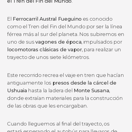
el
Tren del Fin del Mundo
.
El
Ferrocarril Austral Fueguino
es conocido
como el Tren del Fin del Mundo por ser la línea
férrea más al sur del planeta. Nos subiremos en
uno de sus
vagones de época
, impulsados por
locomotoras clásicas de vapor
, para realizar un
trayecto de unos siete kilómetros.
Este recorrido recrea el viaje en tren que hacían
antiguamente los
presos desde la cárcel de
Ushuaia
hasta la ladera del
Monte Susana
,
donde extraían materiales para la construcción
de las obras que les encargaban.
Cuando lleguemos al final del trayecto, os
estará esperando el autobús para llevaros de