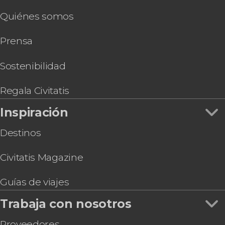
Paseos aéreos
Snorkel en el Canal Beagle
Quiénes somos
Tren del Fin del Mundo con audioguía
Transporte a Cerro Castor
Prensa
Aventura nocturna en moto de nieve, trineo y
raquetas en valle de Tierra Mayor
Packrafting en el río Olivia
Sostenibilidad
Tour en kayak al atardecer por el Lago
Escondido
Regala Civitatis
Tour del whisky por Tierra del Fuego
Inspiración
Excursión en bicicleta de montaña desde
Ushuaia
Destinos
Civitatis Magazine
Guías de viajes
Trabaja con nosotros
Proveedores