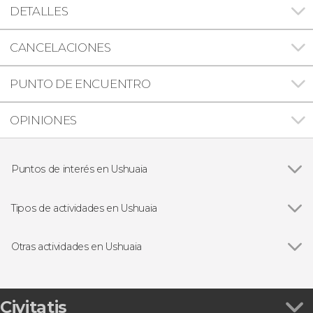
DETALLES
CANCELACIONES
PUNTO DE ENCUENTRO
OPINIONES
Puntos de interés en Ushuaia
Canal Beagle
Tipos de actividades en Ushuaia
Ver todas
Visitas guiadas y free tours
Paseos en barco
Otras actividades en Ushuaia
Excursiones de un día
Ver todas
Aventura en moto de nieve y raquetas en Valle
Senderismo / Trekking
Tierra Mayor
4x4
Paseo a caballo por el lago Escondido
Civitatis