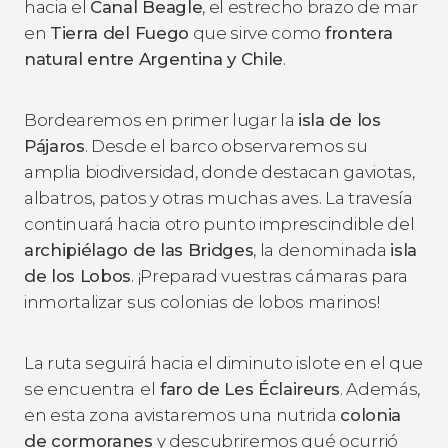
hacia el
Canal Beagle
, el estrecho brazo de mar
en
Tierra del Fuego
que sirve como
frontera
natural entre Argentina y Chile
.
Bordearemos en primer lugar la
isla de los
Pájaros
. Desde el barco observaremos su
amplia biodiversidad, donde destacan gaviotas,
albatros, patos y otras muchas aves. La travesía
continuará hacia otro punto imprescindible del
archipiélago de las Bridges
, la denominada
isla
de los Lobos
. ¡Preparad vuestras cámaras para
inmortalizar sus colonias de lobos marinos!
La ruta seguirá hacia el diminuto islote en el que
se encuentra
el
faro de Les Éclaireurs
. Además,
en esta zona avistaremos una nutrida
colonia
de cormoranes
y descubriremos qué ocurrió