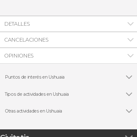
DETALLES
CANCELACIONES
OPINIONES
Puntos de interés en Ushuaia
Canal Beagle
Tipos de actividades en Ushuaia
Ver todas
Visitas guiadas y free tours
Paseos en barco
Otras actividades en Ushuaia
Excursiones de un día
Ver todas
Aventura en moto de nieve y raquetas en Valle
Senderismo / Trekking
Tierra Mayor
4x4
Paseo a caballo por el lago Escondido