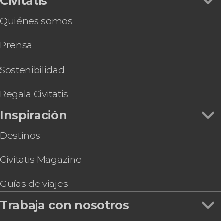
Civitatis
Paseos aéreos
Snorkel en el Canal Beagle
Quiénes somos
Tren del Fin del Mundo con audioguía
Transporte a Cerro Castor
Prensa
Aventura nocturna en moto de nieve, trineo y
raquetas en valle de Tierra Mayor
Packrafting en el río Olivia
Sostenibilidad
Tour en kayak al atardecer por el Lago
Escondido
Regala Civitatis
Tour del whisky por Tierra del Fuego
Inspiración
Excursión en bicicleta de montaña desde
Ushuaia
Destinos
Civitatis Magazine
Guías de viajes
Trabaja con nosotros